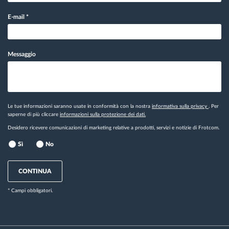
E-mail
*
Messaggio
Le tue informazioni saranno usate in conformità con la nostra
informativa sulla privacy
. Per
saperne di più cliccare
informazioni sulla protezione dei dati.
Desidero ricevere comunicazioni di marketing relative a prodotti, servizi e notizie di Frotcom.
Sì
No
CONTINUA
* Campi obbligatori.