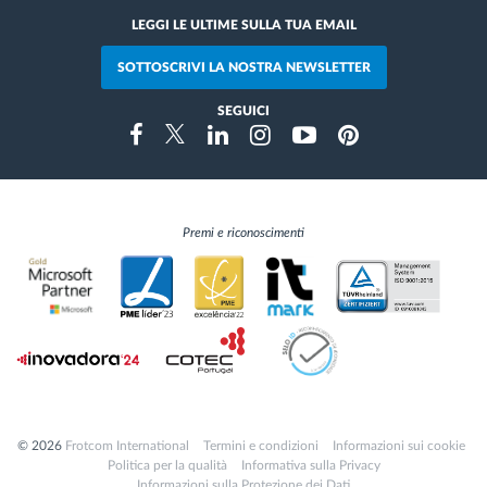
LEGGI LE ULTIME SULLA TUA EMAIL
SOTTOSCRIVI LA NOSTRA NEWSLETTER
SEGUICI
Instragram
Facebook
Twitter
Linkedin
Youtube
Pinterest
Premi e riconoscimenti
© 2026
Frotcom International
Termini e condizioni
Informazioni sui cookie
Politica per la qualità
Informativa sulla Privacy
Informazioni sulla Protezione dei Dati