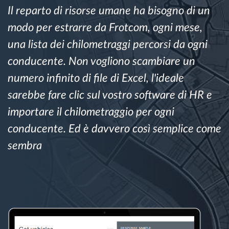
Il reparto di risorse umane ha bisogno di un
Gestione carburante
modo per estrarre da Frotcom, ogni mese,
Pianificazione dei percorsi e monitoraggio
una lista dei chilometraggi percorsi da ogni
conducente. Non vogliono scambiare un
Identificazione automatica del conducente
numero infinito di file di Excel, l'ideale
sarebbe fare clic sul vostro software di HR e
Scopri tutte le caratteristiche
importare il chilometraggio per ogni
conducente. Ed è davvero così semplice come
sembra
Come risolviamo tutte le attività della flotta
Scopri quanto risparmi