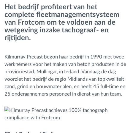
Het bedrijf profiteert van het
complete fleetmanagementsysteem
Routeplanning en -monitoring
van Frotcom om te voldoen aan de
wetgeving inzake tachograaf- en
Automatische bestuurdersidentificatie
rijtijden.
Ontdek alle functies
Kilmurray Precast begon haar bedrijf in 1990 met twee
werknemers voor het maken van beton producten in de
provinciestad, Mullingar, in Ierland. Vandaag de dag
voorziet het bedrijf de regio Midlands van topkwaliteit
Hoe we de noden van elke vlootactiviteit
zand, grind en bouwmaterialen, en heeft 45 full-time en
oplossen
25 onderaannemers personeel in dienst van hun team.
Besparingscalculator