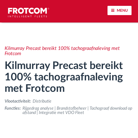
MENU
Voertuigtracking en sensorbewaking
Kilmurray Precast bereikt 100% tachograafnaleving met
Rijgedrag analyse
Frotcom
Kilmurray Precast bereikt
Controle van rijtijden
100% tachograafnaleving
met Frotcom
Personeelsbeheer
Vlootactiviteit:
Distributie
Downloaden van tachograaf op afstand
Functies:
Rijgedrag analyse | Brandstofbeheer | Tachograaf download op
afstand | Integratie met VDO Fleet
Toegangsbeheer
Brandstofbeheer