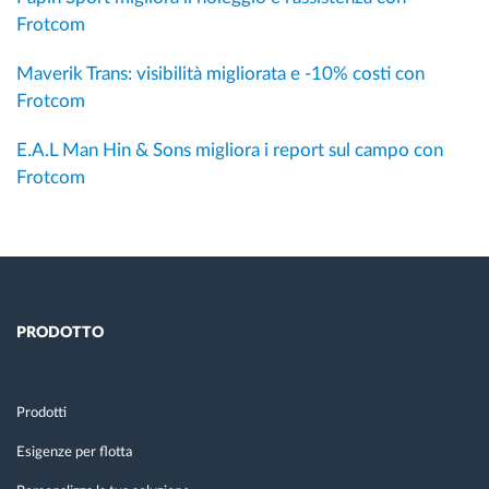
Frotcom
Maverik Trans: visibilità migliorata e -10% costi con
Frotcom
E.A.L Man Hin & Sons migliora i report sul campo con
Frotcom
PRODOTTO
Prodotti
Esigenze per flotta