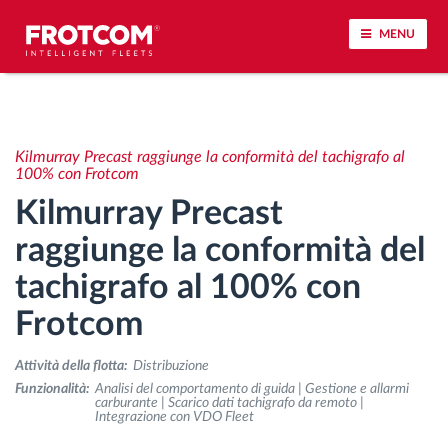
MENU
Tracciamento dei veicoli e monitoraggio dei
sensori
Kilmurray Precast raggiunge la conformità del tachigrafo al
100% con Frotcom
Analisi dello stile di guida
Kilmurray Precast
raggiunge la conformità del
Monitoraggio dei tempi di guida
tachigrafo al 100% con
Gestione delle forza lavoro
Frotcom
Download remoto del cronotachigrafo
Attività della flotta:
Distribuzione
Funzionalità:
Analisi del comportamento di guida | Gestione e allarmi
carburante | Scarico dati tachigrafo da remoto |
Controllo accessi
Integrazione con VDO Fleet