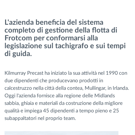
Gestione carburante
L'azienda beneficia del sistema
Pianificazione dei percorsi e monitoraggio
completo di gestione della flotta di
Frotcom per conformarsi alla
Identificazione automatica del conducente
legislazione sul tachigrafo e sui tempi
di guida.
Scopri tutte le caratteristiche
Kilmurray Precast ha iniziato la sua attività nel 1990 con
due dipendenti che producevano prodotti in
calcestruzzo nella città della contea, Mullingar, in Irlanda.
Come risolviamo tutte le attività della flotta
Oggi l'azienda fornisce alla regione delle Midlands
sabbia, ghiaia e materiali da costruzione della migliore
Scopri quanto risparmi
qualità e impiega 45 dipendenti a tempo pieno e 25
subappaltatori nel proprio team.