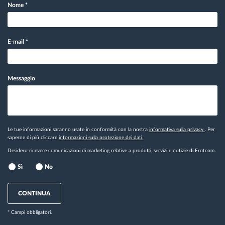
Nome
*
E-mail
*
Messaggio
Le tue informazioni saranno usate in conformità con la nostra
informativa sulla privacy
. Per
saperne di più cliccare
informazioni sulla protezione dei dati.
Desidero ricevere comunicazioni di marketing relative a prodotti, servizi e notizie di Frotcom.
Sì
No
CONTINUA
* Campi obbligatori.