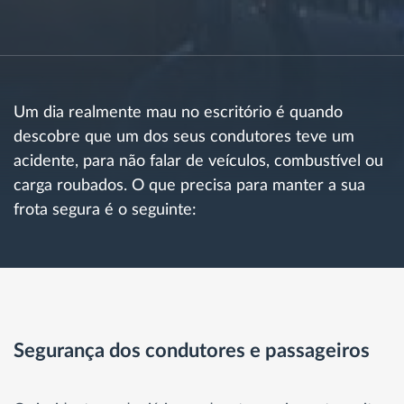
Gestão de Combustível
Planejamento e monitoração de rotas
Um dia realmente mau no escritório é quando
Identificação automática de condutores
descobre que um dos seus condutores teve um
acidente, para não falar de veículos, combustível ou
Ver todas as funcionalidades
carga roubados. O que precisa para manter a sua
frota segura é o seguinte:
Como resolvemos cada necessidade da
atividade da frota
Calculadora de benefícios
Segurança dos condutores e passageiros