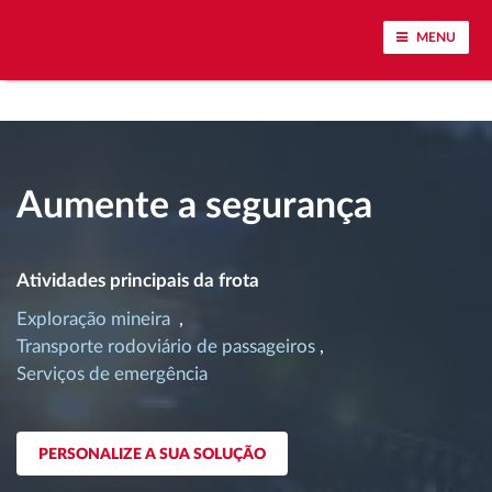
MENU
Localização de veículos e monitoramento de
sensores
Aumente a segurança
Análise do estilo de condução
Identificação automática de condutores
Atividades principais da frota
Exploração mineira
Gestão de tarefas
Transporte rodoviário de passageiros
Serviços de emergência
Download remoto de tacógrafo
Controle de acesso
PERSONALIZE A SUA SOLUÇÃO