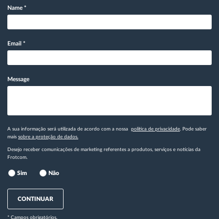
Name
*
Email
*
Message
A sua informação será utilizada de acordo com a nossa
política de privacidade
. Pode saber
mais
sobre a proteção de dados.
Desejo receber comunicações de marketing referentes a produtos, serviços e notícias da
Frotcom.
Sim
Não
CONTINUAR
* Campos obrigatórios.