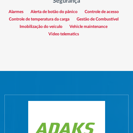
Segurança
Alarmes
Alerta de botão do pânico
Controle de acesso
Controle de temperatura da carga
Gestão de Combustível
Imobilização do veículo
Vehicle maintenance
Video telematics