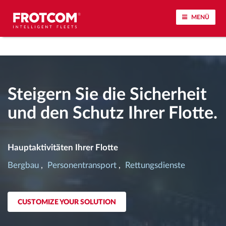
MENÜ
Vehicle tracking and sensor monitoring
Driving behavior analysis
Steigern Sie die Sicherheit
und den Schutz Ihrer Flotte.
Driving times monitoring
Workforce management
Hauptaktivitäten Ihrer Flotte
Bergbau
Personentransport
Rettungsdienste
Remote Tacho Download
Access control
CUSTOMIZE YOUR SOLUTION
Fuel management