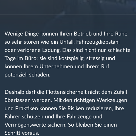
Route planning and monitoring
Automatic driver identification
Wenige Dinge können Ihren Betrieb und Ihre Ruhe
so sehr stören wie ein Unfall, Fahrzeugdiebstahl
Entdecken Sie alle Funktionen
oder verlorene Ladung. Das sind nicht nur schlechte
Tage im Büro; sie sind kostspielig, stressig und
können Ihrem Unternehmen und Ihrem Ruf
potenziell schaden.
How we solve each fleet activity needs
Deshalb darf die Flottensicherheit nicht dem Zufall
Ersparnis Rechner
überlassen werden. Mit den richtigen Werkzeugen
und Praktiken können Sie Risiken reduzieren, Ihre
Fahrer schützen und Ihre Fahrzeuge und
Vermögenswerte sichern. So bleiben Sie einen
Schritt voraus.