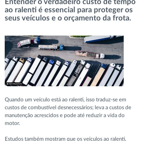
Entender o verdadeiro custo de tempo
Gestão de Combustível
ao ralenti é essencial para proteger os
seus veículos e o orçamento da frota.
Planeamento e monitorização de rotas
Identificação automática de condutores
Ver todas as funcionalidades
Como resolvemos cada necessidade da
Quando um veículo está ao ralenti, isso traduz-se em
atividade da frota
custos de combustível desnecessários; leva a custos de
manutenção acrescidos e pode até reduzir a vida do
Calculadora de Benefícios
motor.
Estudos também mostram que os veículos ao ralenti,