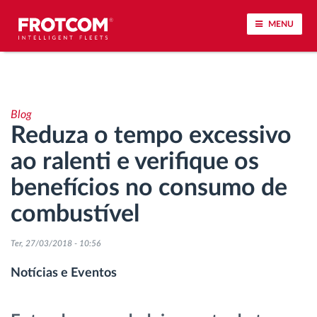
MENU
Localização de veículos e monitorização de
sensores
Blog
Reduza o tempo excessivo
Análise do estilo de condução
ao ralenti e verifique os
Monitorização dos tempos de condução
benefícios no consumo de
combustível
Gestão de tarefas
Ter, 27/03/2018 - 10:56
Descarga remota de tacógrafo
Notícias e Eventos
Controlo de acesso