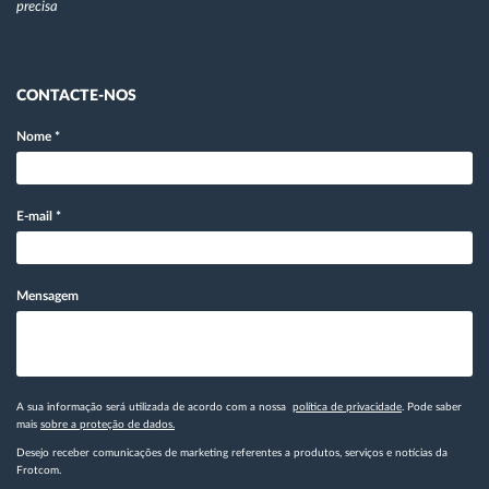
precisa
CONTACTE-NOS
Nome
*
E-mail
*
Mensagem
A sua informação será utilizada de acordo com a nossa
política de privacidade
. Pode saber
mais
sobre a proteção de dados.
Desejo receber comunicações de marketing referentes a produtos, serviços e notícias da
Frotcom.