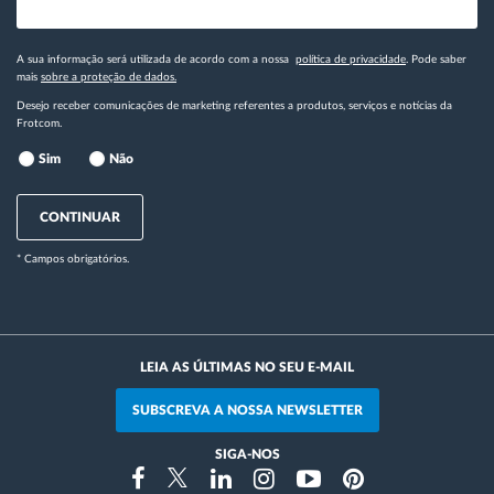
A sua informação será utilizada de acordo com a nossa
política de privacidade
. Pode saber
mais
sobre a proteção de dados.
Desejo receber comunicações de marketing referentes a produtos, serviços e notícias da
Frotcom.
Sim
Não
CONTINUAR
* Campos obrigatórios.
LEIA AS ÚLTIMAS NO SEU E-MAIL
SUBSCREVA A NOSSA NEWSLETTER
SIGA-NOS
Instragram
Facebook
Twitter
Linkedin
Youtube
Pinterest