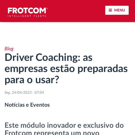
MENU
Localização de veículos e monitorização de
sensores
Blog
Driver Coaching: as
Análise do estilo de condução
empresas estão preparadas
Monitorização dos tempos de condução
para o usar?
Gestão de tarefas
Seg, 24/04/2023 - 07:04
Notícias e Eventos
Descarga remota de tacógrafo
Este módulo inovador e exclusivo do
Controlo de acesso
Frotcom representa um novo