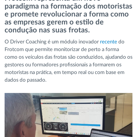
paradigma na formação dos motoristas
Gestão de Combustível
e promete revolucionar a forma como
as empresas gerem o estilo de
Planeamento e monitorização de rotas
condução nas suas frotas.
Identificação automática de condutores
O Driver Coaching é um módulo inovador
recente
do
Frotcom que permite monitorizar de perto a forma
como os veículos das frotas são conduzidos, ajudando os
Ver todas as funcionalidades
gestores ou formadores profissionais a formarem os
motoristas na prática, em tempo real ou com base em
dados do passado.
Como resolvemos cada necessidade da
atividade da frota
Calculadora de Benefícios