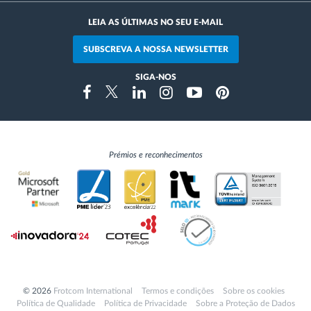
LEIA AS ÚLTIMAS NO SEU E-MAIL
SUBSCREVA A NOSSA NEWSLETTER
SIGA-NOS
Instragram
Facebook
Twitter
Linkedin
Youtube
Pinterest
Prémios e reconhecimentos
© 2026
Frotcom International
Termos e condições
Sobre os cookies
Política de Qualidade
Política de Privacidade
Sobre a Proteção de Dados