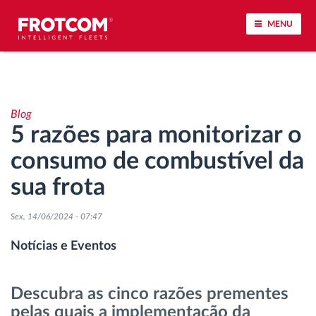
MENU
Localização de veículos e monitorização de
sensores
Blog
5 razões para monitorizar o
Análise do estilo de condução
consumo de combustível da
Monitorização dos tempos de condução
sua frota
Gestão de tarefas
Sex, 14/06/2024 - 07:47
Notícias e Eventos
Descarga remota de tacógrafo
Descubra as cinco razões prementes
Controlo de acesso
pelas quais a implementação da