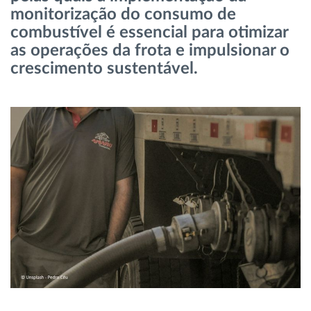
monitorização do consumo de
Gestão de Combustível
combustível é essencial para otimizar
as operações da frota e impulsionar o
Planeamento e monitorização de rotas
crescimento sustentável.
Identificação automática de condutores
Ver todas as funcionalidades
Como resolvemos cada necessidade da
atividade da frota
Calculadora de Benefícios