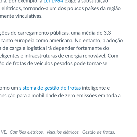
ia, por exemplo, a
Lei 1964
exige a substituição
 elétricos, tornando-a um dos poucos países da região
amente vinculativas.
ações de carregamento públicas, uma média de 3,3
 tanto europeia como americana. No entanto, a adoção
e de carga e logística irá depender fortemente do
eligentes e infraestruturas de energia renovável. Com
ação de frotas de veículos pesados pode tornar-se
como um
sistema de gestão de frotas
inteligente e
transição para a mobilidade de zero emissões em toda a
e VE
Camiões elétricos
Veículos elétricos
Gestão de frotas