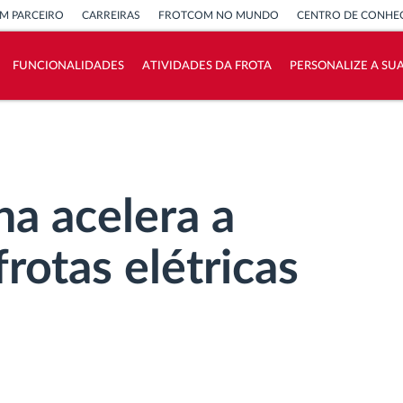
M PARCEIRO
CARREIRAS
FROTCOM NO MUNDO
CENTRO DE CONHE
FUNCIONALIDADES
ATIVIDADES DA FROTA
PERSONALIZE A SU
Como resolvemos cada necessidade da
atividade da frota
Calculadora de Benefícios
na acelera a
frotas elétricas