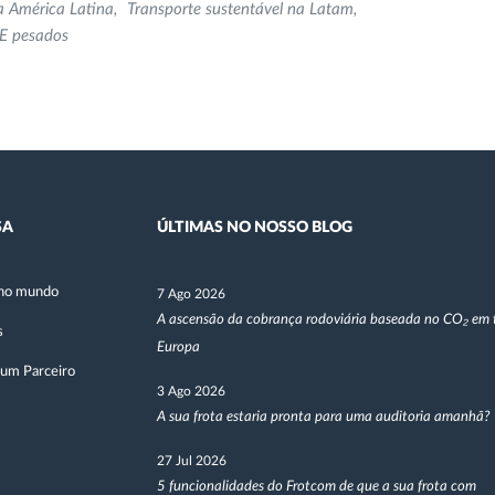
na América Latina
Transporte sustentável na Latam
E pesados
SA
ÚLTIMAS NO NOSSO BLOG
no mundo
7 Ago 2026
A ascensão da cobrança rodoviária baseada no CO₂ em 
s
Europa
 um Parceiro
3 Ago 2026
A sua frota estaria pronta para uma auditoria amanhã?
27 Jul 2026
5 funcionalidades do Frotcom de que a sua frota com