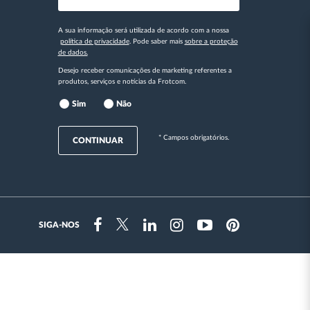
A sua informação será utilizada de acordo com a nossa
política de privacidade
. Pode saber mais
sobre a proteção
de dados.
Desejo receber comunicações de marketing referentes a
produtos, serviços e notícias da Frotcom.
Sim
Não
* Campos obrigatórios.
CONTINUAR
SIGA-NOS
Instragram
Facebook
Twitter
Linkedin
Youtube
Pinterest