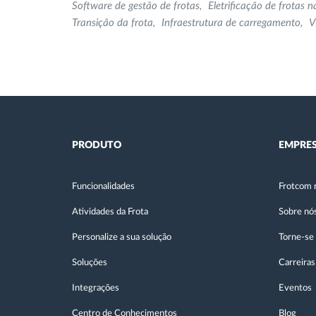
Software de gestão de frotas
Eletrificação de frotas 
Transição da frota
Infraestrutura de carregamento
V
PRODUTO
EMPRE
Funcionalidades
Frotcom 
Atividades da Frota
Sobre nó
Personalize a sua solução
Torne-se
Soluções
Carreiras
Integrações
Eventos
Centro de Conhecimentos
Blog