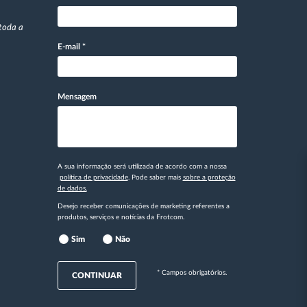
toda a
E-mail
*
Mensagem
A sua informação será utilizada de acordo com a nossa
política de privacidade
. Pode saber mais
sobre a proteção
de dados.
Desejo receber comunicações de marketing referentes a
produtos, serviços e notícias da Frotcom.
Sim
Não
* Campos obrigatórios.
CONTINUAR