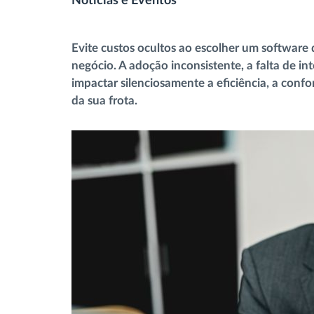
Notícias e Eventos
Controlo de acesso
Evite custos ocultos ao escolher um software
Gestão de Combustível
negócio. A adoção inconsistente, a falta de i
impactar silenciosamente a eficiência, a conf
Planeamento e monitorização de rotas
da sua frota.
Identificação automática de
condutores
Ver todas as funcionalidades