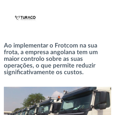
Gestão de Combustível
Planeamento e monitorização de rotas
Identificação automática de condutores
Ao implementar o Frotcom na sua
Ver todas as funcionalidades
frota, a empresa angolana tem um
maior controlo sobre as suas
operações, o que permite reduzir
significativamente os custos.
Como resolvemos cada necessidade da
atividade da frota
Calculadora de Benefícios