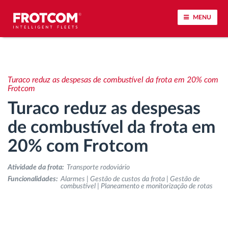
MENU
Localização de veículos e monitorização de
sensores
Turaco reduz as despesas de combustível da frota em 20% com
Frotcom
Análise do estilo de condução
Turaco reduz as despesas
de combustível da frota em
Monitorização dos tempos de condução
20% com Frotcom
Gestão de tarefas
Atividade da frota:
Transporte rodoviário
Funcionalidades:
Alarmes | Gestão de custos da frota | Gestão de
Descarga remota de tacógrafo
combustível | Planeamento e monitorização de rotas
Controlo de acesso