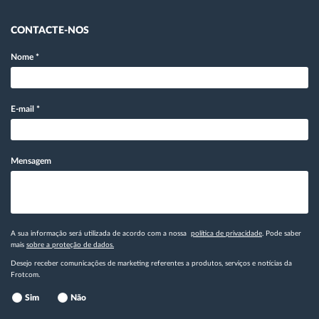
CONTACTE-NOS
Nome
*
E-mail
*
Mensagem
A sua informação será utilizada de acordo com a nossa
política de privacidade
. Pode saber
mais
sobre a proteção de dados.
Desejo receber comunicações de marketing referentes a produtos, serviços e notícias da
Frotcom.
Sim
Não