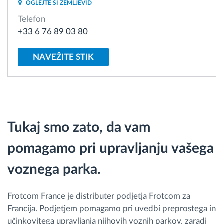
OGLEJTE SI ZEMLJEVID
Telefon
Načrtovanje in spremljanje poti
+33 6 76 89 03 80
Samodejno prepoznavanje voznika
NAVEŽITE STIK
Odkrijte vse funkcije
Tukaj smo zato, da vam
Kako bomo rešili vse potrebe dejavnosti flote
pomagamo pri upravljanju vašega
Izračun prihrankov
voznega parka.
Frotcom France je distributer podjetja Frotcom za
Francija. Podjetjem pomagamo pri uvedbi preprostega in
učinkovitega upravljanja njihovih voznih parkov, zaradi