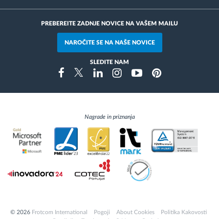
PREBEREITE ZADNJE NOVICE NA VAŠEM MAILU
NAROČITE SE NA NAŠE NOVICE
SLEDITE NAM
Instragram
Facebook
Twitter
Linkedin
Youtube
Pinterest
Nagrade in priznanja
© 2026
Frotcom International
Pogoji
About Cookies
Politika Kakovosti