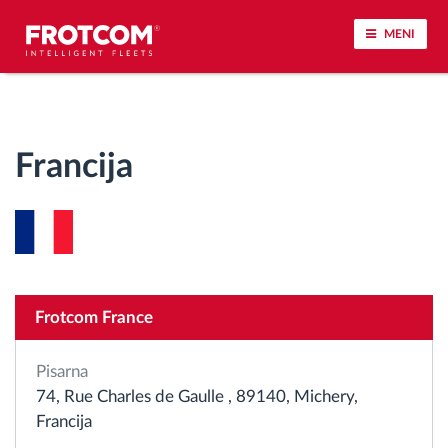
MENI
Sledenje vozil in spremljanje senzorjev
Francija
Analiza vedenja med vožnjo
Spremljanje voznih časov
Upravljanje delovne sile
Frotcom France
Oddaljen prenos podatkov iz tahografa
Pisarna
Nadzor nad dostopom
74, Rue Charles de Gaulle , 89140, Michery,
Francija
Upravljanje porabe goriva