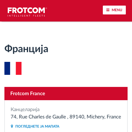
MENU
Лоцирање на возилото и сензорско следење
Франција
Анализа на возачкото однесување
Следење на времетраењето на возењето
Управување со работната сила
Frotcom France
Далечинско преземање тахографски
датотеки
Канцеларија
74, Rue Charles de Gaulle , 89140, Michery, France
Контрола на пристап
ПОГЛЕДНЕТЕ ЈА МАПАТА