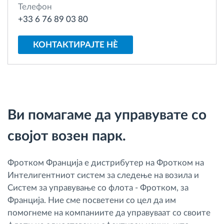
Телефон
Управување со горивото
+33 6 76 89 03 80
Планирање и следење на рутите
КОНТАКТИРАЈТЕ НÈ
Автоматска идентификација на возачите
Откријте ги сите можности
Ви помагаме да управувате со
својот возен парк.
Како ја решаваме
Фротком Франција е дистрибутер на Фротком на
Калкулатор за заштеди
Интелигентниот систем за следење на возила и
Систем за управување со флота - Фротком, за
Франција. Ние сме посветени со цел да им
помогнеме на компаниите да управуваат со своите