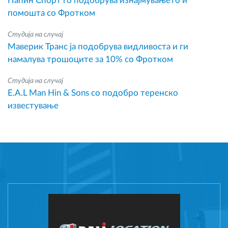
Папин Спорт го подобрува изнајмувањето и
помошта со Фротком
Студија на случај
Маверик Транс ја подобрува видливоста и ги
намалува трошоците за 10% со Фротком
Студија на случај
E.A.L Man Hin & Sons со подобро теренско
известување