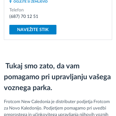
OGLEJTE SI ZEMLJEVID
Telefon
Načrtovanje in spremljanje poti
(687) 70 12 51
Samodejno prepoznavanje voznika
NAVEŽITE STIK
Odkrijte vse funkcije
Tukaj smo zato, da vam
Kako bomo rešili vse potrebe dejavnosti flote
pomagamo pri upravljanju vašega
Izračun prihrankov
voznega parka.
Frotcom New Caledonia je distributer podjetja Frotcom
za Novo Kaledonijo. Podjetjem pomagamo pri uvedbi
preprostega in učinkovitega upravljanja njihovih voznih