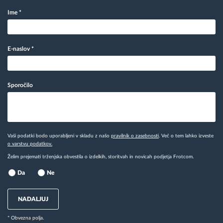
Ime
*
E-naslov
*
Sporočilo
Vaši podatki bodo uporabljeni v skladu z našo
pravilnik o zasebnosti
. Več o tem lahko izveste
o varstvu podatkov.
Želim prejemati trženjska obvestila o izdelkih, storitvah in novicah podjetja Frotcom.
Da
Ne
NADALJUJ
* Obvezna polja.