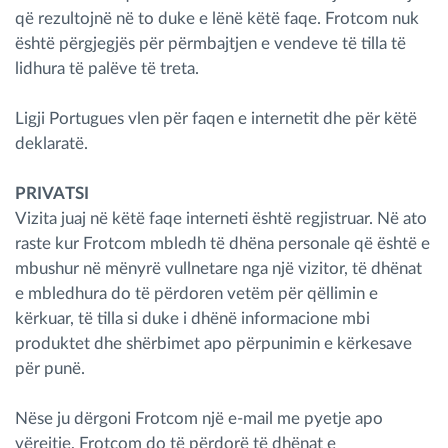
që rezultojnë në to duke e lënë këtë faqe. Frotcom nuk
është përgjegjës për përmbajtjen e vendeve të tilla të
lidhura të palëve të treta.
Ligji Portugues vlen për faqen e internetit dhe për këtë
deklaratë.
PRIVATSI
Vizita juaj në këtë faqe interneti është regjistruar. Në ato
raste kur Frotcom mbledh të dhëna personale që është e
mbushur në mënyrë vullnetare nga një vizitor, të dhënat
e mbledhura do të përdoren vetëm për qëllimin e
kërkuar, të tilla si duke i dhënë informacione mbi
produktet dhe shërbimet apo përpunimin e kërkesave
për punë.
Nëse ju dërgoni Frotcom një e-mail me pyetje apo
vërejtje, Frotcom do të përdorë të dhënat e