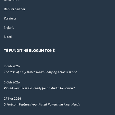
Reth nesh
Bëhuni partner
Karriera
Ngjarje
Ditari
TË FUNDIT NË BLOGUN TONË
7 Gsh 2026
The Rise of CO₂-Based Road Charging Across Europe
3 Gsh 2026
Would Your Fleet Be Ready for an Audit Tomorrow?
27 Kor 2026
5 Frotcom Features Your Mixed Powertrain Fleet Needs