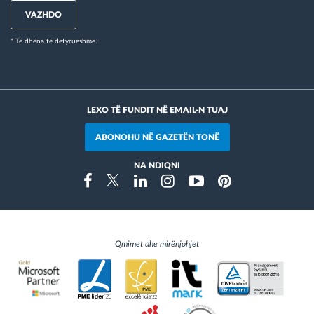
VAZHDO
* Të dhëna të detyrueshme.
LEXO TË FUNDIT NË EMAIL-N TUAJ
ABONOHU NË GAZETËN TONË
NA NDIQNI
Instragram
Facebook
Twitter
Linkedin
Youtube
Pinterest
Qmimet dhe mirënjohjet