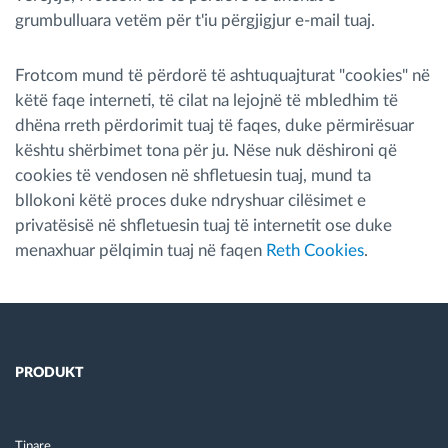
grumbulluara vetëm për t'iu përgjigjur e-mail tuaj.
Frotcom mund të përdorë të ashtuquajturat "cookies" në
këtë faqe interneti, të cilat na lejojnë të mbledhim të
dhëna rreth përdorimit tuaj të faqes, duke përmirësuar
kështu shërbimet tona për ju. Nëse nuk dëshironi që
cookies të vendosen në shfletuesin tuaj, mund ta
bllokoni këtë proces duke ndryshuar cilësimet e
privatësisë në shfletuesin tuaj të internetit ose duke
menaxhuar pëlqimin tuaj në faqen
Reth Cookies
.
PRODUKT
Tipare