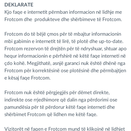
DEKLARATE
Menaxhimi i karburantit
Kjo faqe e internetit përmban informacion në lidhje me
Frotcom dhe produkteve dhe shërbimeve të Frotcom.
Planifikimi dhe monitorimi rrugor
Frotcom do të bëjë çmos për të mbajtur informacionin
Identifikim automatik i shoferëve
mbi gabimin e internetit të lirë, të plotë dhe up-to-date.
Frotcom rezervon të drejtën për të ndryshuar, shtuar apo
Zbuloni të gjitha tiparet
hequr informacionin e përfshirë në këtë faqe interneti në
çdo kohë. Megjithatë, asnjë garanci nuk është dhënë nga
Frotcom për korrektësinë ose plotësinë dhe përmbajtjen
e kësaj faqe Frotcom.
Si të zgjidhim çdo kërkëse të aktivitetit të flotës
Frotcom nuk është përgjegjës për dëmet direkte,
indirekte ose rrjedhimore që dalin nga përdorimi ose
Llogaritësi i Kursimeve
pamundësia për të përdorur këtë faqe interneti dhe
shërbimet Frotcom që lidhen me këtë faqe.
Vizitorët në faqen e Frotcom mund të klikojnë në lidhjet