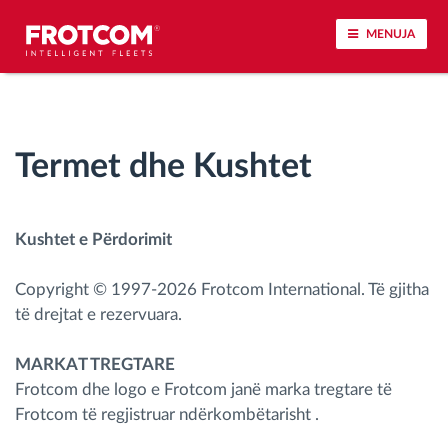
MENUJA
Përcjellje e automjeteve dhe monitorimi i
senzorëve
Termet dhe Kushtet
Analizat-e-sjelljes-te-vozitjes
Kushtet e Përdorimit
Monitorimi i kohës së ngasjes
Copyright © 1997-2026 Frotcom International. Të gjitha
Menaxhimi i fuqisë punëtore
të drejtat e rezervuara.
Shkarko tahografin nga distanca
MARKAT TREGTARE
Frotcom dhe logo e Frotcom janë marka tregtare të
Frotcom të regjistruar ndërkombëtarisht .
Qasja e kontrollit