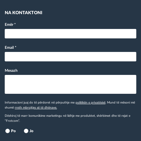
NA KONTAKTONI
Emër
*
Email
*
Mesazh
Informacioni juaj do të përdoret në përputhje me
politikën e privatësisë
. Mund të mësoni më
shumë
rreth mbrojtjes së të dhënave.
Dëshiroj të marr komunikime marketingu në lidhje me produktet, shërbimet dhe të rejat e
“Frotcom”.
Po
Jo