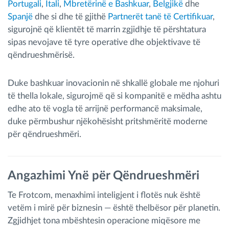
Portugali
,
Itali
,
Mbretërinë e Bashkuar
,
Belgjikë
dhe
Spanjë
dhe si dhe të gjithë
Partnerët tanë të Certifikuar
,
sigurojnë që klientët të marrin zgjidhje të përshtatura
sipas nevojave të tyre operative dhe objektivave të
qëndrueshmërisë.
Duke bashkuar inovacionin në shkallë globale me njohuri
të thella lokale, sigurojmë që si kompanitë e mëdha ashtu
edhe ato të vogla të arrijnë performancë maksimale,
duke përmbushur njëkohësisht pritshmëritë moderne
për qëndrueshmëri.
Angazhimi Ynë për Qëndrueshmëri
Te Frotcom, menaxhimi inteligjent i flotës nuk është
vetëm i mirë për biznesin — është thelbësor për planetin.
Zgjidhjet tona mbështesin operacione miqësore me