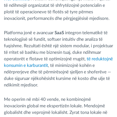
të ndihmojë organizatat të shfrytëzojnë potencialin e
plotë të operacioneve të flotës së tyre përmes
inovacionit, performancës dhe përgjegjësisë mjedisore.
Platforma jonë e avancuar
SaaS
integron telematikë të
teknologjisë së fundit, softuer intuitiv dhe analiza të
fuqishme. Rezultati është një sistem modular, i projektuar
të rritet së bashku me biznesin tuaj, duke ndihmuar
operatorët e flotave të optimizojnë rrugët,
të reduktojnë
konsumin e karburantit
, të minimizojnë kohën e
ndërprerjeve dhe të përmirësojnë sjelljen e shoferëve —
duke siguruar njëkohësisht kursime në kosto dhe ulje të
ndikimit mjedisor.
Me operim në mbi 40 vende, ne kombinojmë
inovacionin global me ekspertizën lokale. Mendojmë
globalisht dhe veprojmë lokalisht. Zyrat tona lokale në