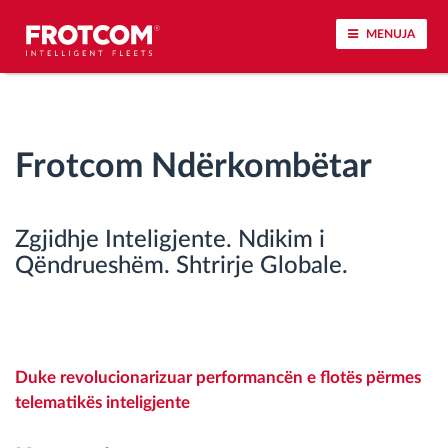
MENUJA
Përcjellje e automjeteve dhe monitorimi i
senzorëve
Frotcom Ndërkombëtar
Analizat-e-sjelljes-te-vozitjes
Zgjidhje Inteligjente. Ndikim i
Monitorimi i kohës së ngasjes
Qëndrueshëm. Shtrirje Globale.
Menaxhimi i fuqisë punëtore
Shkarko tahografin nga distanca
Duke revolucionarizuar performancën e flotës përmes
telematikës inteligjente
Qasja e kontrollit