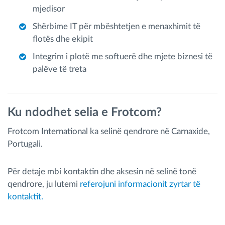
mjedisor
Shërbime IT për mbështetjen e menaxhimit të
flotës dhe ekipit
Integrim i plotë me softuerë dhe mjete biznesi të
palëve të treta
Ku ndodhet selia e Frotcom?
Frotcom International ka selinë qendrore në Carnaxide,
Portugali.
Për detaje mbi kontaktin dhe aksesin në selinë tonë
qendrore, ju lutemi
referojuni informacionit zyrtar të
kontaktit.