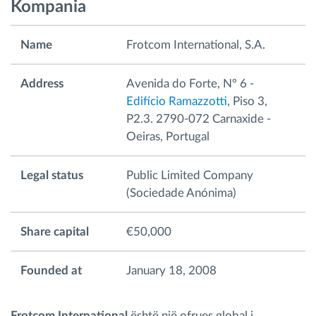
Kompania
Menaxhimi i karburantit
Name
Frotcom International, S.A.
Planifikimi dhe monitorimi rrugor
Address
Avenida do Forte, Nº 6 -
Identifikim automatik i shoferëve
Edifício Ramazzotti
, Piso 3,
P2.3. 2790-072 Carnaxide -
Zbuloni të gjitha tiparet
Oeiras, Portugal
Legal status
Public Limited Company
(Sociedade Anónima)
Si të zgjidhim çdo kërkëse të aktivitetit të flotës
Share capital
€50,000
Llogaritësi i Kursimeve
Founded at
January 18, 2008
Frotcom International
është një ofrues global i