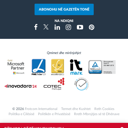
ABONOHU NË GAZETËN TONË
NA NDIQNI
Instragram
Facebook
Twitter
Linkedin
Youtube
Pinterest
Qmimet dhe mirënjohjet
© 2026
Frotcom International
Termet dhe Kushtet
Reth Cookies
Politika e Cilësisë
Politikën e Privatësisë
Rreth Mbrojtjes së të Dhënave