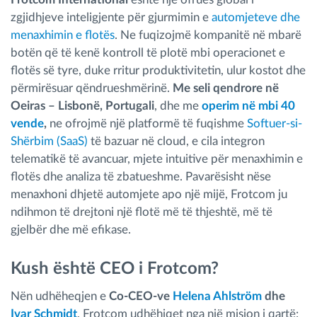
zgjidhjeve inteligjente për gjurmimin e
automjeteve dhe
menaxhimin e flotës
. Ne fuqizojmë kompanitë në mbarë
botën që të kenë kontroll të plotë mbi operacionet e
flotës së tyre, duke rritur produktivitetin, ulur kostot dhe
përmirësuar qëndrueshmërinë.
Me seli qendrore në
Oeiras – Lisbonë, Portugali
, dhe me
operim në mbi 40
vende
,
ne ofrojmë një platformë të fuqishme
Softuer-si-
Shërbim (SaaS)
të bazuar në cloud, e cila integron
telematikë të avancuar, mjete intuitive për menaxhimin e
flotës dhe analiza të zbatueshme. Pavarësisht nëse
menaxhoni dhjetë automjete apo një mijë, Frotcom ju
ndihmon të drejtoni një flotë më të thjeshtë, më të
gjelbër dhe më efikase.
Kush është CEO i Frotcom?
Nën udhëheqjen e
Co-CEO-ve
Helena Ahlström
dhe
Ivar Schmidt
, Frotcom udhëhiqet nga një mision i qartë: