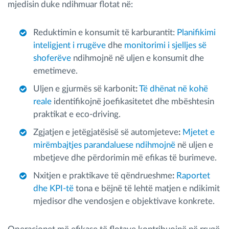
mjedisin duke ndihmuar flotat në:
Reduktimin e konsumit të karburantit:
Planifikimi
inteligjent i rrugëve
dhe
monitorimi i sjelljes së
shoferëve
ndihmojnë në uljen e konsumit dhe
emetimeve.
Uljen e gjurmës së karbonit
:
Të dhënat në kohë
reale
identifikojnë joefikasitetet dhe mbështesin
praktikat e eco-driving.
Zgjatjen e jetëgjatësisë së automjeteve
:
Mjetet e
mirëmbajtjes parandaluese ndihmojnë
në uljen e
mbetjeve dhe përdorimin më efikas të burimeve.
Nxitjen e praktikave të qëndrueshme
:
Raportet
dhe KPI-të
tona e bëjnë të lehtë matjen e ndikimit
mjedisor dhe vendosjen e objektivave konkrete.