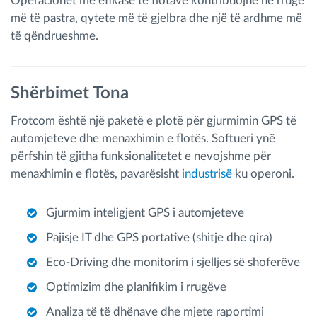
Operacionet më efikase të flotave kontribuojnë në rrugë
më të pastra, qytete më të gjelbra dhe një të ardhme më
të qëndrueshme.
Shërbimet Tona
Frotcom është një paketë e plotë për gjurmimin GPS të
automjeteve dhe menaxhimin e flotës. Softueri ynë
përfshin të gjitha funksionalitetet e nevojshme për
menaxhimin e flotës, pavarësisht
industrisë
ku operoni.
Gjurmim inteligjent GPS i automjeteve
Pajisje IT dhe GPS portative (shitje dhe qira)
Eco-Driving dhe monitorim i sjelljes së shoferëve
Optimizim dhe planifikim i rrugëve
Analiza të të dhënave dhe mjete raportimi