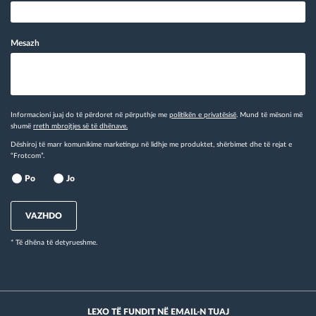
Mesazh
Informacioni juaj do të përdoret në përputhje me
politikën e privatësisë
. Mund të mësoni më
shumë
rreth mbrojtjes së të dhënave.
Dëshiroj të marr komunikime marketingu në lidhje me produktet, shërbimet dhe të rejat e
“Frotcom”.
Po
Jo
VAZHDO
* Të dhëna të detyrueshme.
LEXO TË FUNDIT NË EMAIL-N TUAJ