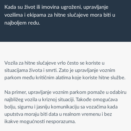
Kada su život ili imovina ugroženi, upravljanje
vozilima i ekipama za hitne slučajeve mora biti u
Planiranje i nadgledanje rute
najboljem redu.
Automatska identifikacija vozača
Otkrijte sve funkcije
Vozila za hitne slučajeve vrlo često se koriste u
situacijama života i smrti. Zato je upravljanje voznim
parkom među kritičnim alatima koje koriste hitne službe.
Kako rešavamo sve aktivnosti voznog parka
Na primer, upravljanje voznim parkom pomaže u odabiru
Kalkulator uštede
najbližeg vozila u kriznoj situaciji. Takođe omogućava
bolju, sigurnu i jasniju komunikaciju sa vozačima kada
uputstva moraju biti data u realnom vremenu i bez
ikakve mogućnosti nesporazuma.