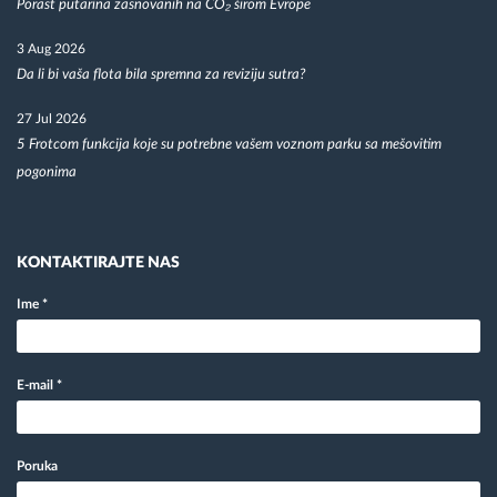
Porast putarina zasnovanih na CO₂ širom Evrope
3 Aug 2026
Da li bi vaša flota bila spremna za reviziju sutra?
27 Jul 2026
5 Frotcom funkcija koje su potrebne vašem voznom parku sa mešovitim
pogonima
KONTAKTIRAJTE NAS
Ime
*
E-mail
*
Poruka