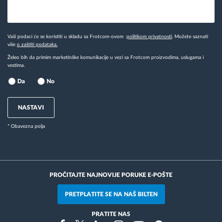
Vaši podaci će se koristiti u skladu sa Frotcom-ovom
politikom privatnosti
. Možete saznati
više
o zaštiti podataka.
Želeo bih da primim marketinške komunikacije u vezi sa Frotcom proizvodima, uslugama i
vestima.
Da
No
NASTAVI
* Obavezna polja
PROČITAJTE NAJNOVIJE PORUKE E-POŠTE
PRETPLATITE SE NA NAŠ BILTEN
PRATITE NAS