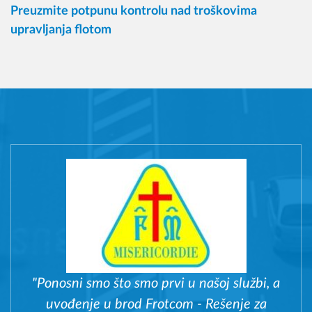
Preuzmite potpunu kontrolu nad troškovima
upravljanja flotom
"Ponosni smo što smo prvi u našoj službi, a
uvođenje u brod Frotcom - Rešenje za