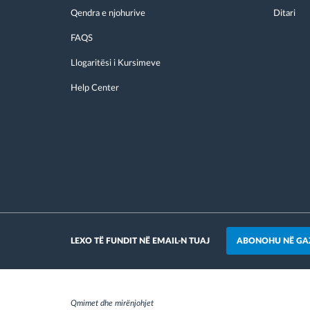
Qendra e njohurive
Ditari
FAQS
Llogaritësi i Kursimeve
Help Center
ABONOHU NË GA
LEXO TË FUNDIT NË EMAIL-N TUAJ
Qmimet dhe mirënjohjet