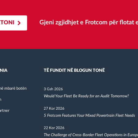
Gjeni zgjidhjet e Frotcom për flotat
TONI
NIA
TË FUNDIT NË BLOGUN TONË
në mbarë botën
3 Gsh 2026
Would Your Fleet Be Ready for an Audit Tomorrow?
h
27 Kor 2026
artner
5 Frotcom Features Your Mixed Powertrain Fleet Needs
22 Kor 2026
The Challenge of Cross-Border Fleet Operations in Europ