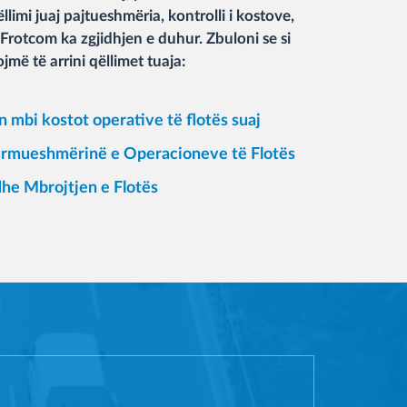
llimi juaj pajtueshmëria, kontrolli i kostove,
, Frotcom ka zgjidhjen e duhur. Zbuloni se si
më të arrini qëllimet tuaja:
n mbi kostot operative të flotës suaj
urmueshmërinë e Operacioneve të Flotës
dhe Mbrojtjen e Flotës