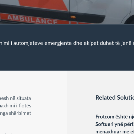
xhimi i automjeteve emergjente dhe ekipet duhet të jenë 
Related Soluti
esh në situata
axhimi i flotës
a nga shërbimet
Frotcom është nj
Softueri ynë përf
menaxhuar me efik