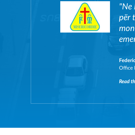
"Ne 
për 
moni
emer
Federi
Office
Read the