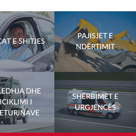
PAJISJET E
AT E SHITJES
NDËRTIMIT
EDHJA DHE
SHËRBIMET E
ICIKLIMI I
URGJENCËS
ETURINAVE