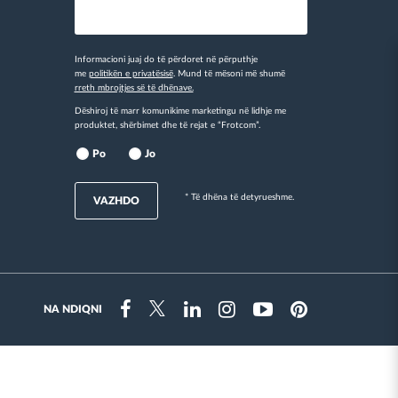
Informacioni juaj do të përdoret në përputhje
me
politikën e privatësisë
. Mund të mësoni më shumë
rreth mbrojtjes së të dhënave.
Dëshiroj të marr komunikime marketingu në lidhje me
produktet, shërbimet dhe të rejat e “Frotcom”.
Po
Jo
* Të dhëna të detyrueshme.
VAZHDO
NA NDIQNI
Instragram
Facebook
Twitter
Linkedin
Youtube
Pinterest