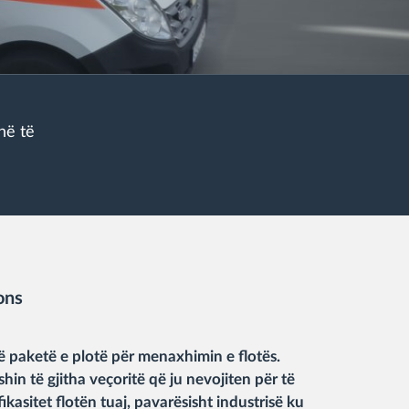
në të
ons
ë paketë e plotë për menaxhimin e flotës.
shin të gjitha veçoritë që ju nevojiten për të
asitet flotën tuaj, pavarësisht industrisë ku