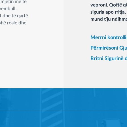
omjetin më të
veproni. Qoftë që
shembull.
siguria apo rritja
t dhe të qartë
mund t’ju ndihmoj
ohë reale dhe
Merrni kontrolli
Përmirësoni Gj
Rritni Sigurinë 