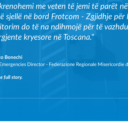
krenohemi me veten të jemi të parët në
të sjellë në bord Frotcom - Zgjidhje pë
torim do të na ndihmojë për të vazhdu
gjente kryesore në Toscana."
co Bonechi
 Emergencies Director
-
Federazione Regionale Misericordie de
 full story.