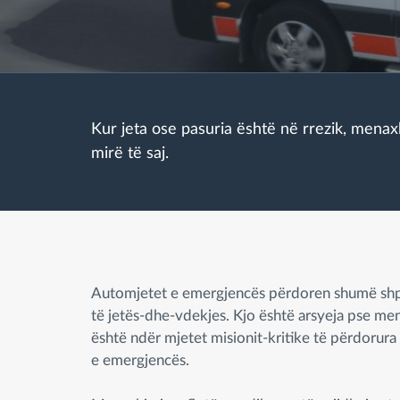
Menaxhimi i karburantit
Planifikimi dhe monitorimi rrugor
Kur jeta ose pasuria është në rrezik, mena
Identifikim automatik i shoferëve
mirë të saj.
Zbuloni të gjitha tiparet
Automjetet e emergjencës përdoren shumë shp
të jetës-dhe-vdekjes. Kjo është arsyeja pse men
është ndër mjetet misionit-kritike të përdorur
e emergjencës.