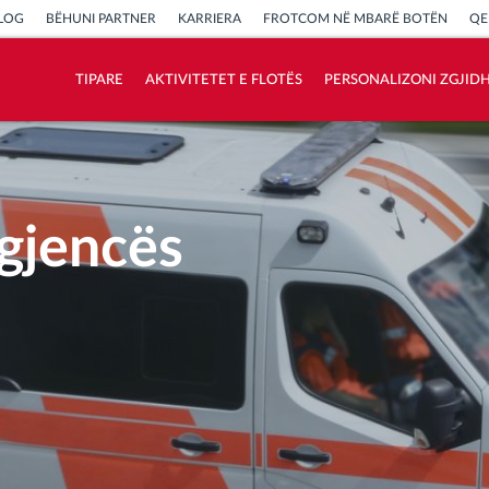
LOG
BËHUNI PARTNER
KARRIERA
FROTCOM NË MBARË BOTËN
QE
TIPARE
AKTIVITETET E FLOTËS
PERSONALIZONI ZGJID
Si të zgjidhim çdo kërkëse të aktivitetit të
flotës
gjencës
Llogaritësi i Kursimeve