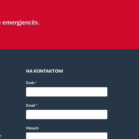
 e emergjencës.
NA KONTAKTONI
Emër
*
Email
*
Mesazh
e