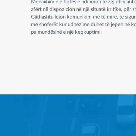
Menaxhimin e flotës e ndihmon të zgjidhni aut
afërt në dispozicion në një situatë kritike, për 
Gjithashtu lejon komunikim më të mirë, të sigur
me shoferët kur udhëzime duhet të jepen në k
pa mundësinë e një keqkuptimi.