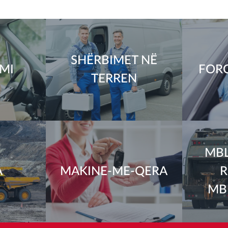
SHËRBIMET NË
IMI
FORC
TERREN
MBL
A
MAKINE-ME-QERA
R
MB