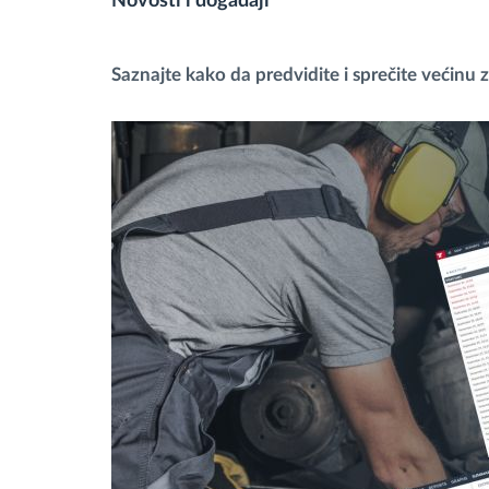
Novosti i događaji
Upravljanje gorivom
Saznajte kako da predvidite i sprečite većinu 
Planiranje i nadgledanje rute
Automatska identifikacija vozača
Otkrijte sve funkcije