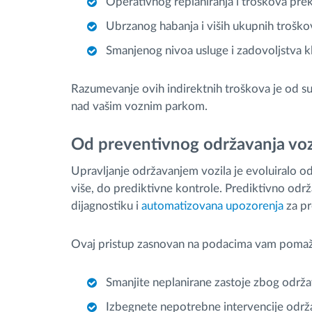
Operativnog replaniranja i troškova pr
Ubrzanog habanja i viših ukupnih troško
Smanjenog nivoa usluge i zadovoljstva kl
Razumevanje ovih indirektnih troškova je od s
nad vašim voznim parkom.
Od preventivnog održavanja vozi
Upravljanje održavanjem vozila je evoluiralo o
više, do prediktivne kontrole. Prediktivno održ
dijagnostiku i
automatizovana upozorenja
za pr
Ovaj pristup zasnovan na podacima vam pomaž
Smanjite neplanirane zastoje zbog održav
Izbegnete nepotrebne intervencije održ