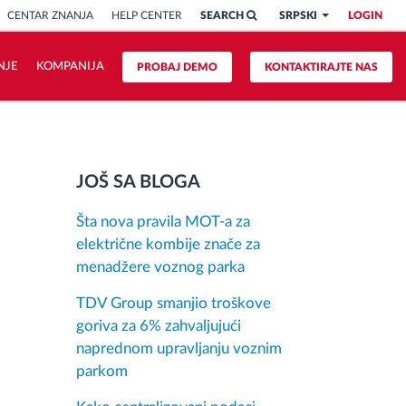
CENTAR ZNANJA
HELP CENTER
SEARCH
SRPSKI
LOGIN
NJE
KOMPANIJA
PROBAJ DEMO
KONTAKTIRAJTE NAS
JOŠ SA BLOGA
Šta nova pravila MOT-a za
električne kombije znače za
menadžere voznog parka
TDV Group smanjio troškove
goriva za 6% zahvaljujući
naprednom upravljanju voznim
parkom