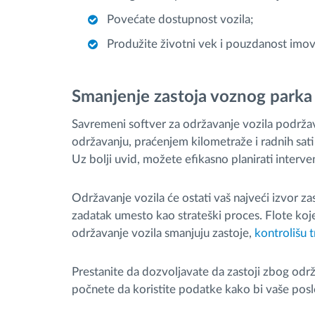
Povećate dostupnost vozila;
Produžite životni vek i pouzdanost imov
Smanjenje zastoja voznog parka 
Savremeni softver za održavanje vozila podrža
održavanju, praćenjem kilometraže i radnih sat
Uz bolji uvid, možete efikasno planirati interve
Održavanje vozila će ostati vaš najveći izvor za
zadatak umesto kao strateški proces. Flote koje 
održavanje vozila smanjuju zastoje,
kontrolišu 
Prestanite da dozvoljavate da zastoji zbog odr
počnete da koristite podatke kako bi vaše posl