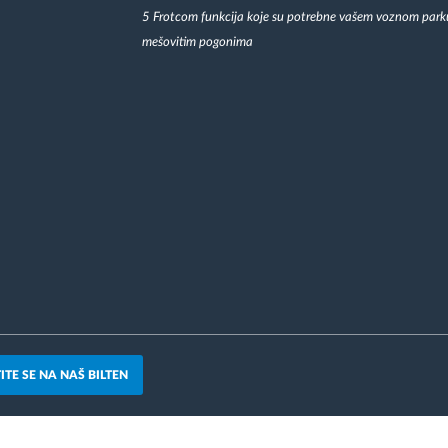
5 Frotcom funkcija koje su potrebne vašem voznom park
mešovitim pogonima
ITE SE NA NAŠ BILTEN