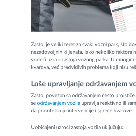
Zastoj je veliki teret za svaki vozni park, što 
nezadovoljnih klijenata. Iako nekoliko faktora m
vodeći uzrok zastoja voznog parka. U mnogim sl
kvarova, već predvidivih problema koji nisu re
Loše upravljanje održavanjem v
Zastoj povezan sa održavanjem često proističe i
se
održavanjem vozila
upravlja reaktivno ili sa
da prioritetizuju intervencije i spreče kvarove.
Uobičajeni uzroci zastoja vozila uključuju: