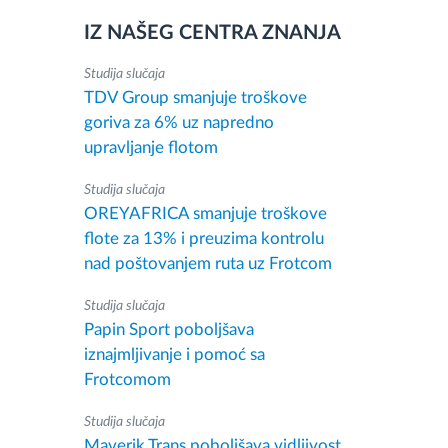
IZ NAŠEG CENTRA ZNANJA
Studija slučaja
TDV Group smanjuje troškove
goriva za 6% uz napredno
upravljanje flotom
Studija slučaja
OREYAFRICA smanjuje troškove
flote za 13% i preuzima kontrolu
nad poštovanjem ruta uz Frotcom
Studija slučaja
Papin Sport poboljšava
iznajmljivanje i pomoć sa
Frotcomom
Studija slučaja
Maverik Trans poboljšava vidljivost