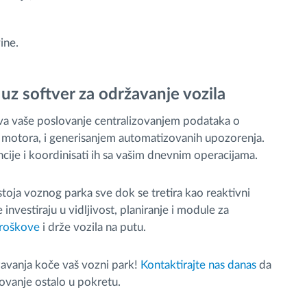
ine.
uz softver za održavanje vozila
va vaše poslovanje centralizovanjem podataka o
i motora, i generisanjem automatizovanih upozorenja.
ncije i koordinisati ih sa vašim dnevnim operacijama.
stoja voznog parka sve dok se tretira kao reaktivni
investiraju u vidljivost, planiranje i module za
troškove
i drže vozila na putu.
žavanja koče vaš vozni park!
Kontaktirajte nas danas
da
ovanje ostalo u pokretu.