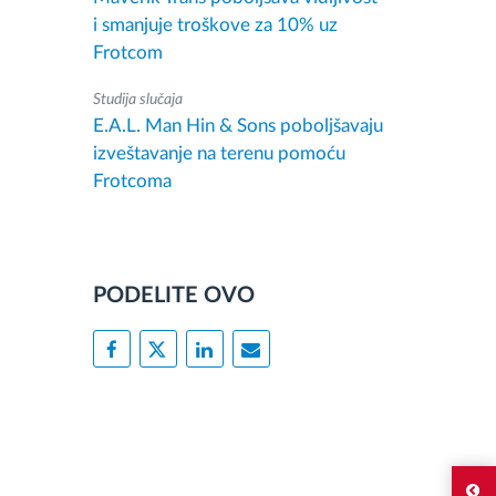
i smanjuje troškove za 10% uz
Frotcom
Studija slučaja
E.A.L. Man Hin & Sons poboljšavaju
izveštavanje na terenu pomoću
Frotcoma
PODELITE OVO