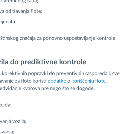
ekovremenog rada;
va održavanja flote;
ijenata.
uštinskog značaja za ponovno uspostavljanje kontrole
la do prediktivne kontrole
d korektivnih popravki do preventivnih rasporeda i, sve
avanje za flote koristi
podatke o korišćenju flote
,
edviđanje kvarova pre nego što se dogode.
e da:
anja vozila;
avanja;