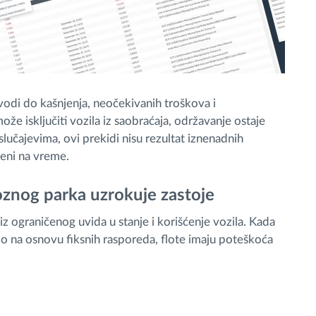
dovodi do kašnjenja, neočekivanih troškova i
ože isključiti vozila iz saobraćaja, održavanje ostaje
učajevima, ovi prekidi nisu rezultat iznenadnih
šeni na vreme.
oznog parka uzrokuje zastoje
z ograničenog uvida u stanje i korišćenje vozila. Kada
mo na osnovu fiksnih rasporeda, flote imaju poteškoća