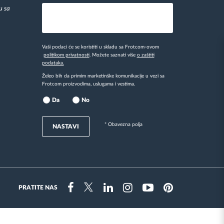
u sa
Vaši podaci će se koristiti u skladu sa Frotcom-ovom
politikom privatnosti
. Možete saznati više
o zaštiti
podataka.
Želeo bih da primim marketinške komunikacije u vezi sa
Frotcom proizvodima, uslugama i vestima.
Da
No
* Obavezna polja
NASTAVI
PRATITE NAS
Instragram
Facebook
Twitter
Linkedin
Youtube
Pinterest