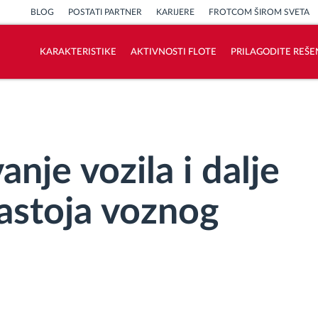
BLOG
POSTATI PARTNER
KARIJERE
FROTCOM ŠIROM SVETA
KARAKTERISTIKE
AKTIVNOSTI FLOTE
PRILAGODITE REŠE
Kako rešavamo sve aktivnosti voznog
parka
Kalkulator uštede
anje vozila i dalje
zastoja voznog