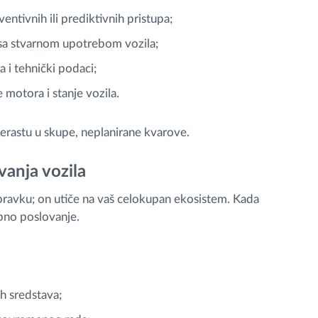
ntivnih ili prediktivnih pristupa;
sa stvarnom upotrebom vozila;
 i tehnički podaci;
 motora i stanje vozila.
rerastu u skupe, neplanirane kvarove.
vanja vozila
pravku; on utiče na vaš celokupan ekosistem. Kada
pno poslovanje.
ih sredstava;