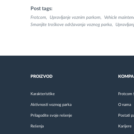
Post tags:
Frotcom
Upravljanje voznim parkom
Vehicle mainte
Smanjite troškove održavanja voznog parka
Upravljan
PROIZVOD
KOMPA
Karakteristike
Frotcom 
Aktivnosti voznog parka
O nama
Prilagodite svoje rešenje
Postati p
Rešenja
Karijere