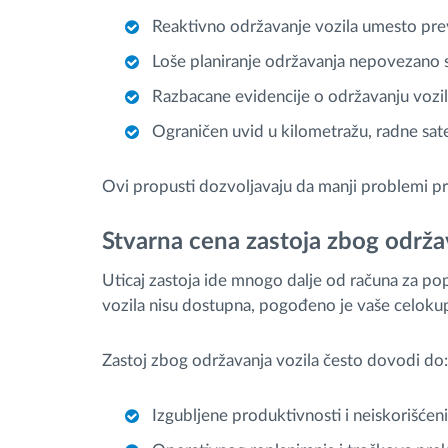
Reaktivno održavanje vozila umesto preve
Loše planiranje održavanja nepovezano 
Razbacane evidencije o održavanju vozila
Ograničen uvid u kilometražu, radne sate
Ovi propusti dozvoljavaju da manji problemi p
Stvarna cena zastoja zbog održa
Uticaj zastoja ide mnogo dalje od računa za po
vozila nisu dostupna, pogođeno je vaše celoku
Zastoj zbog održavanja vozila često dovodi do:
Izgubljene produktivnosti i neiskorišćen