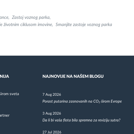
nance
Zastoj voznog parka
je životnim ciklusom imovine
Smanjite zastoje voznog parka
NIJA
NAJNOVIJE NA NAŠEM BLOGU
širom sveta
7 Aug 2026
Porast putarina zasnovanih na CO₂ širom Evrope
3 Aug 2026
artner
Da li bi vaša flota bila spremna za reviziju sutra?
27 Jul 2026