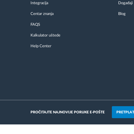
Integracija
Događaji
Centar znanja
Blog
FAQS
Kalkulator uštede
Help Center
PRETPLAT
PROČITAJTE NAJNOVIJE PORUKE E-POŠTE