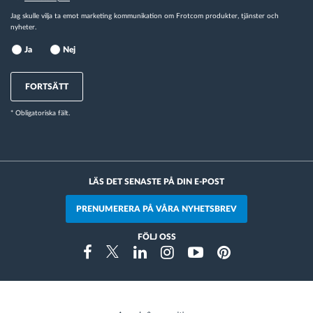
Jag skulle vilja ta emot marketing kommunikation om Frotcom produkter, tjänster och
nyheter.
Ja
Nej
FORTSÄTT
* Obligatoriska fält.
LÄS DET SENASTE PÅ DIN E-POST
PRENUMERERA PÅ VÅRA NYHETSBREV
FÖLJ OSS
Instragram
Facebook
Twitter
Linkedin
Youtube
Pinterest