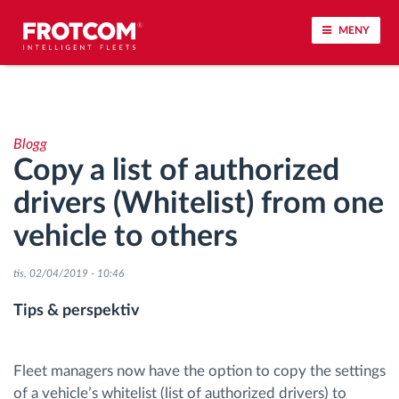
MENY
Spårning av fordon och sensorövervaktning
Blogg
Körbeteende analys
Copy a list of authorized
drivers (Whitelist) from one
Körtidsövervakning
vehicle to others
Workforce management
tis, 02/04/2019 - 10:46
järrstyrd nedladdning från färdskrivare
Tips & perspektiv
Åtkomstkontroll
Fleet managers now have the option to copy the settings
of a vehicle’s whitelist (list of authorized drivers) to
Bränslehantering