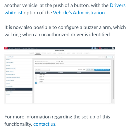
another vehicle, at the push of a button, with the
Drivers
whitelist
option of the
Vehicle’s Administration
.
Ruttplanering och övervakning
It is now also possible to configure a buzzer alarm, which
Automatisk förare identifiering
will ring when an unauthorized driver is identified.
Upptäck alla funktioner
Vi löser varje flottas verksamhetsbehov
Sparkalkylator
For more information regarding the set-up of this
functionality,
contact us
.