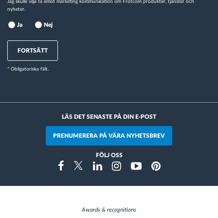
Jag skulle vilja ta emot marketing kommunikation om Frotcom produkter, tjänster och
nyheter.
Ja
Nej
FORTSÄTT
* Obligatoriska fält.
LÄS DET SENASTE PÅ DIN E-POST
PRENUMERERA PÅ VÅRA NYHETSBREV
FÖLJ OSS
Instragram
Facebook
Twitter
Linkedin
Youtube
Pinterest
Awards & recognitions