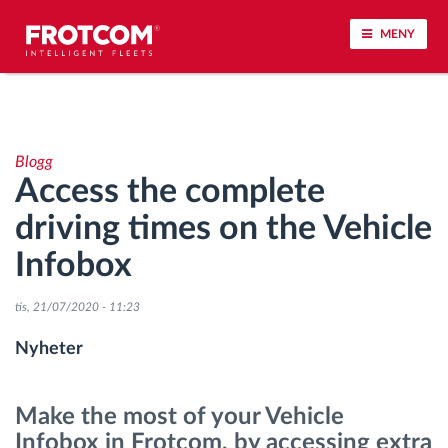
MENY
Spårning av fordon och sensorövervaktning
Blogg
Körbeteende analys
Access the complete
driving times on the Vehicle
Körtidsövervakning
Infobox
Workforce management
tis, 21/07/2020 - 11:23
järrstyrd nedladdning från färdskrivare
Nyheter
Åtkomstkontroll
Make the most of your Vehicle
Infobox in Frotcom, by accessing extra
Bränslehantering