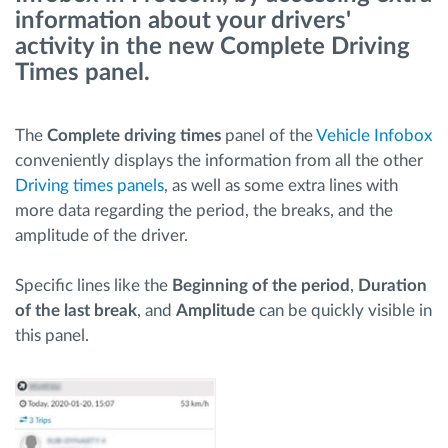
information about your drivers'
activity in the new Complete Driving
Ruttplanering och övervakning
Times panel.
Automatisk förare identifiering
The
Complete driving times
panel of the
Vehicle Infobox
conveniently displays the information from all the other
Upptäck alla funktioner
Driving times panels
, as well as some extra lines with
more data regarding the period, the breaks, and the
amplitude of the driver.
Vi löser varje flottas verksamhetsbehov
Specific lines like the
Beginning of the period
,
Duration
of the last break
, and
Amplitude
can be quickly visible in
Sparkalkylator
this panel.