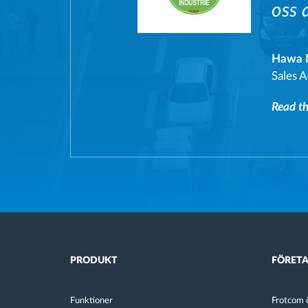
oss 
Hawa M
Sales A
Read the
PRODUKT
FÖRET
Funktioner
Frotcom ö