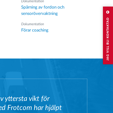
Dokumentation
Spårning av fordon och
sensorövervaktning
JAG VILL BLI KONTAKTAD
Dokumentation
Förar coaching
 yttersta vikt för
ed Frotcom har hjälpt