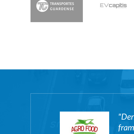
"Den
fram