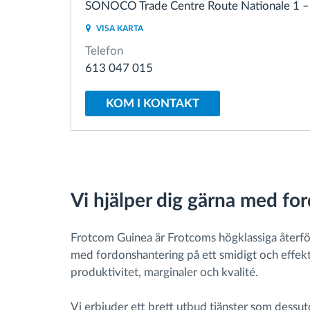
SONOCO Trade Centre Route Nationale 1 – 
VISA KARTA
Bränslehantering
Telefon
613 047 015
Ruttplanering och övervakning
KOM I KONTAKT
Automatisk förare identifiering
Upptäck alla funktioner
Vi hjälper dig gärna med fo
Frotcom Guinea är Frotcoms högklassiga återförsä
med fordonshantering på ett smidigt och effektiv
produktivitet, marginaler och kvalité.
Vi erbjuder ett brett utbud tjänster som dessu