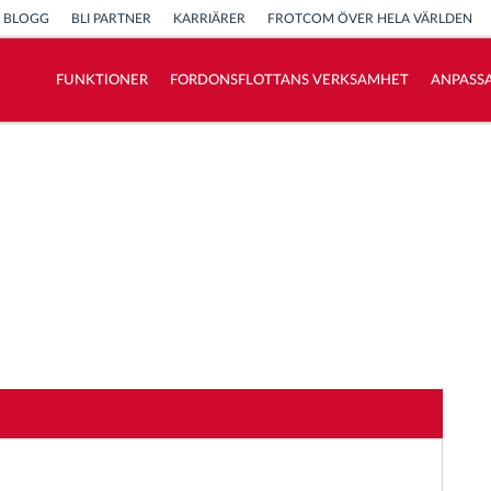
BLOGG
BLI PARTNER
KARRIÄRER
FROTCOM ÖVER HELA VÄRLDEN
FUNKTIONER
FORDONSFLOTTANS VERKSAMHET
ANPASSA
Vi löser varje flottas verksamhetsbehov
Sparkalkylator