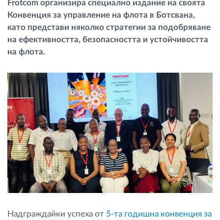
Frotcom организира специално издание на своята
Управление на горивото
Конвенция за управление на флота в Ботсвана,
като представи няколко стратегии за подобряване
Планиране на маршрути и мониторинг
на ефективността, безопасността и устойчивостта
на флота.
Автоматична идентификация на шофьора
Разберете за всички функционалности
Как отговаряме на нуждите на всяка
флота
Калкулатор за спестявания
Надграждайки успеха от
5-та годишна конвенция за