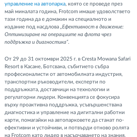
управление на автопарка
, която се проведе през
май миналата година, Frotcom имаше удоволствето
тази година да е домакин на специалното и
издание под насдлова
„Ефективност в движение:
Оптимизиране на операциите на флота чрез
поддръжка и диагностика“.
От 29 до 31 октомври 2025 г. в Cresta Mowana Safari
Resort в Касане, Ботсвана, събитието събра
професионалисти от автомобилната индустрия,
транспортни ръководители, експерти по
поддръжката, доставчици на технологии и
регулаторни лидери. Конвенцията се фокусира
върху проактивна поддръжка, усъвършенствана
диагностика и управление на дигитални работни
карти, помагайки на автопарковете да станат по-
ефективни и устойчиви, и потвърди отново ролята
на Frotcom като лидер в насърчаването на знания,