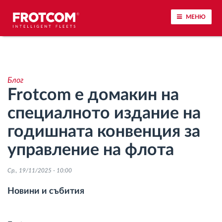
МЕНЮ
Проследяване на превозното средство и
наблюдение на датчиците
Блог
Frotcom е домакин на
Анализ на стила на шофиране
специалното издание на
Наблюдение на времената за шофиране
годишната конвенция за
управление на флота
Управление на работната сила
Ср., 19/11/2025 - 10:00
Дистанционно сваляне на данни от тахограф
Новини и събития
Контрол на достъпа