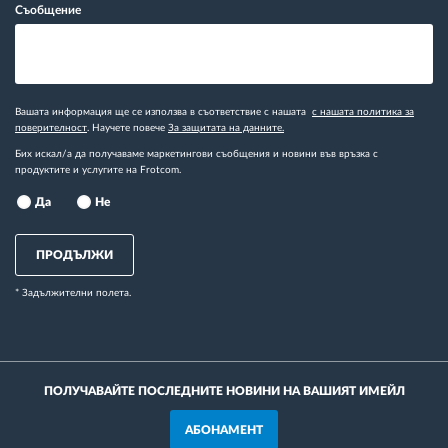
Съобщение
Вашата информация ще се използва в съответствие с нашата
с нашата политика за
поверителност
. Научете повече
За защитата на данните.
Бих искал/а да получаваме маркетингови съобщения и новини във връзка с
продуктите и услугите на Frotcom.
Да
Не
ПРОДЪЛЖИ
* Задължителни полета.
ПОЛУЧАВАЙТЕ ПОСЛЕДНИТЕ НОВИНИ НА ВАШИЯТ ИМЕЙЛ
АБОНАМЕНТ