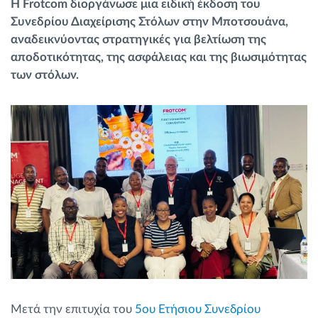
Η Frotcom διοργάνωσε μια ειδική έκδοση του
Διαχείριση καυσίμου
Συνεδρίου Διαχείρισης Στόλων στην Μποτσουάνα,
αναδεικνύοντας στρατηγικές για βελτίωση της
Σχεδιασμός και παρακολούθηση διαδρομής
αποδοτικότητας, της ασφάλειας και της βιωσιμότητας
των στόλων.
Αυτόματη αναγνώριση οδηγού
Ανακαλύψτε όλα τα χαρακτηριστικά
Πώς να λύσουμε τις ανάγκες των
δραστηριοτήτων του στόλου
Υπολογιστής εξοικονόμησης
Μετά την επιτυχία του
5ου Ετήσιου Συνεδρίου