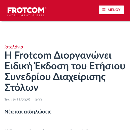
ΜΕΝΟΥ
Εντοπισμός οχημάτων και παρακολούθηση
αισθητήρων
Ιστολόγιο
Η Frotcom Διοργανώνει
Ανάλυση οδηγικής συμπεριφοράς
Ειδική Έκδοση του Ετήσιου
Παρακολούθηση του χρόνου οδήγησης
Συνεδρίου Διαχείρισης
Στόλων
Διαχείριση εργατικού δυναμικού
Τετ, 19/11/2025 - 10:00
Λήψη ταχογράφου από απόσταση
Νέα και εκδηλώσεις
Έλεγχος πρόσβασης