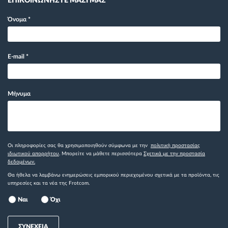
ΕΠΙΚΟΙΝΩΝΗΣΤΕ ΜΑΖΙ ΜΑΣ
Όνομα
*
E-mail
*
Μήνυμα
Οι πληροφορίες σας θα χρησιμοποιηθούν σύμφωνα με την
πολιτική προστασίας
ιδιωτικού απορρήτου
. Μπορείτε να μάθετε περισσότερα
Σχετικά με την προστασία
δεδομένων.
Θα ήθελα να λαμβάνω ενημερώσεις εμπορικού περιεχομένου σχετικά με τα προϊόντα, τις
υπηρεσίες και τα νέα της Frotcom.
Ναι
Όχι
ΣΥΝΕΧΕΙΑ