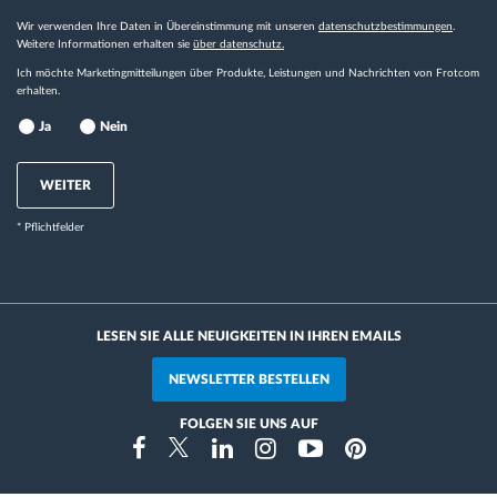
Wir verwenden Ihre Daten in Übereinstimmung mit unseren
datenschutzbestimmungen
.
Weitere Informationen erhalten sie
über datenschutz.
Ich möchte Marketingmitteilungen über Produkte, Leistungen und Nachrichten von Frotcom
erhalten.
Ja
Nein
WEITER
* Pflichtfelder
LESEN SIE ALLE NEUIGKEITEN IN IHREN EMAILS
NEWSLETTER BESTELLEN
FOLGEN SIE UNS AUF
Instragram
Facebook
Twitter
Linkedin
Youtube
Pinterest