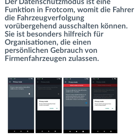
Der Datenschutzmodus ist eine
Funktion in Frotcom, womit die Fahrer
Route planning and monitoring
die Fahrzeugverfolgung
vorübergehend ausschalten können.
Sie ist besonders hilfreich für
Automatic driver identification
Organisationen, die einen
persönlichen Gebrauch von
Entdecken Sie alle Funktionen
Firmenfahrzeugen zulassen.
How we solve each fleet activity needs
Ersparnis Rechner