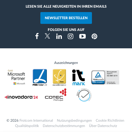
LESEN SIE ALLE NEUIGKEITEN IN IHREN EMAILS
NEWSLETTER BESTELLEN
FOLGEN SIE UNS AUF
Instragram
Facebook
Twitter
Linkedin
Youtube
Pinterest
Auszeichnungen
© 2026
Frotcom International
Nutzungsbedingungen
Cookie Richtlinien
Qualitätspolitik
Datenschutzbestimmungen
Über Datenschutz