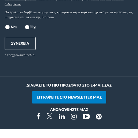
δεδομένων.
Θα ήθελα να λαμβάνω ενημερώσεις εμπορικού περιεχομένου σχετικά με τα προϊόντα, τις
υπηρεσίες και τα νέα της Frotcom.
Ναι
Όχι
ΣΥΝΕΧΕΙΑ
* Yποχρεωτικά πεδία.
ΔΙΑΒΑΣΤΕ ΤΟ ΠΙΟ ΠΡΟΣΦΑΤΟ ΣΤΟ E-MAIL ΣΑΣ
ΕΓΓΡΑΦΕΙΤΕ ΣΤΟ NEWSLETTER ΜΑΣ
ΑΚΟΛΟΥΘΗΣΤΕ ΜΑΣ
Instragram
Facebook
Twitter
Linkedin
Youtube
Pinterest