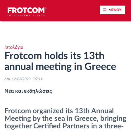
ΜΕΝΟΥ
Εντοπισμός οχημάτων και παρακολούθηση
αισθητήρων
Ιστολόγιο
Frotcom holds its 13th
Ανάλυση οδηγικής συμπεριφοράς
annual meeting in Greece
Παρακολούθηση του χρόνου οδήγησης
Δευ, 12/06/2023 - 07:14
Διαχείριση εργατικού δυναμικού
Νέα και εκδηλώσεις
Λήψη ταχογράφου από απόσταση
Frotcom organized its 13th Annual
Meeting by the sea in Greece, bringing
Έλεγχος πρόσβασης
together Certified Partners in a three-