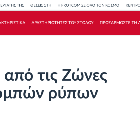
ΝΕΡΓΑΤΗΣ ΤΗΣ
ΘΕΣΕΙΣ ΣΤΗ
Η FROTCOM ΣΕ ΟΛΟ ΤΟΝ ΚΟΣΜΟ
ΚΕΝΤΡ
ΑΚΤΗΡΙΣΤΙΚΑ
ΔΡΑΣΤΗΡΙΟΤΗΤΕΣ ΤΟΥ ΣΤΟΛΟΥ
ΠΡΟΣΑΡΜΟΣΤΕ ΤΗ Λ
Πώς να λύσουμε τις ανάγκες των
δραστηριοτήτων του στόλου
Υπολογιστής εξοικονόμησης
 από τις Ζώνες
ομπών ρύπων