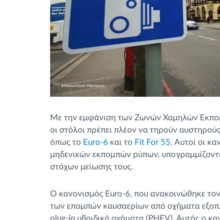
Με την εμφάνιση των Ζωνών Χαμηλών Εκπομπ
οι στόλοι πρέπει πλέον να τηρούν αυστηρού
όπως το
Euro-6
και το
Fit For 55
. Αυτοί οι κ
μηδενικών εκπομπών ρύπων, υπογραμμίζοντα
στόχων μείωσης τους.
Ο κανονισμός Euro-6, που ανακοινώθηκε τον
των επομπών καυσαερίων από οχήματα εξοπλι
plug-in υβριδικά οχήματα (PHEV). Αυτός ο κ