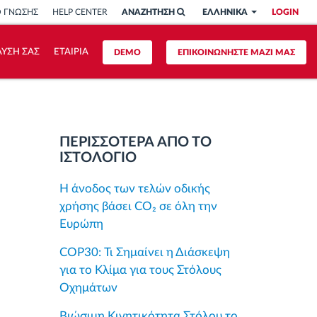
Ο ΓΝΩΣΗΣ
HELP CENTER
ΑΝΑΖΗΤΗΣΗ
ΕΛΛΗΝΙΚΑ
LOGIN
ΥΣΗ ΣΑΣ
ΕΤΑΙΡΙΑ
DEMO
ΕΠΙΚΟΙΝΩΝΗΣΤΕ ΜΑΖΙ ΜΑΣ
ΠΕΡΙΣΣΟΤΕΡΑ ΑΠΟ ΤΟ
ΙΣΤΟΛΟΓΙΟ
Η άνοδος των τελών οδικής
χρήσης βάσει CO₂ σε όλη την
Ευρώπη
COP30: Τι Σημαίνει η Διάσκεψη
για το Κλίμα για τους Στόλους
Οχημάτων
Βιώσιμη Κινητικότητα Στόλου το