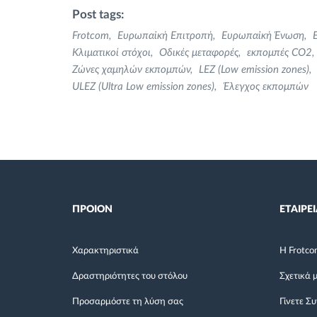
Post tags:
Frotcom
Ευρωπαϊκή Επιτροπή
Ευρωπαϊκή Ένωση
Κλιματικοί στόχοι
Οδικές μεταφορές
εκπομπές CO2
Ζώνες χαμηλών εκπομπών
LEZ (Low emission zones)
ULEZ (Ultra Low emission zones)
Έλεγχος εκπομπών
ΠΡΟΙΟΝ
ΕΤΑΙΡΕΙ
Χαρακτηριστικά
Η Frotco
Δραστηριότητες του στόλου
Σχετικά 
Προσαρμόστε τη λύση σας
Γίνετε Σ