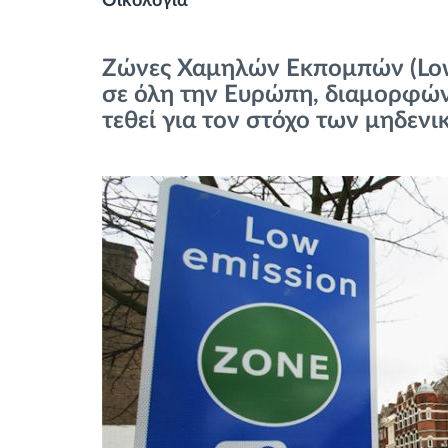
Οικολογία
Έλεγχος πρόσβασης
Ζώνες Χαμηλών Εκπομπών (Low 
Διαχείριση καυσίμου
σε όλη την Ευρώπη, διαμορφών
τεθεί για τον στόχο των μηδε
Σχεδιασμός και παρακολούθηση
διαδρομής
Αυτόματη αναγνώριση οδηγού
Ανακαλύψτε όλα τα χαρακτηριστικά