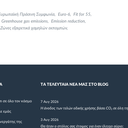
Ευρωπαϊκή Πράσινη Συμφωνία
Euro-6
Fit for 55
Greenhouse gas emissions
Emission reduction
Ζώνες εξαιρετικά χαμηλών εκπομπών
Α
TΑ ΤΕΛΕΥΤΑΙΑ ΝΕΑ ΜΑΣ ΣΤΟ BLOG
m σε όλο τον κόσμο
7 Αυγ 2026
Η άνοδος των τελών οδικής χρήσης βάσει CO₂ σε όλη τ
με εμάς
3 Αυγ 2026
υνεργάτης της
Θα ήταν ο στόλος σας έτοιμος για έναν έλεγχο αύριο;