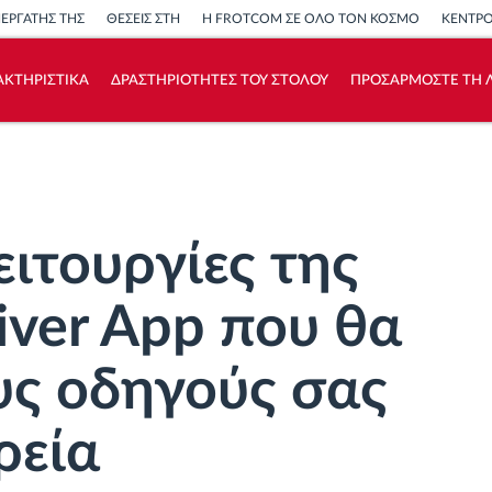
ΝΕΡΓΑΤΗΣ ΤΗΣ
ΘΕΣΕΙΣ ΣΤΗ
Η FROTCOM ΣΕ ΟΛΟ ΤΟΝ ΚΟΣΜΟ
ΚΕΝΤΡ
ΑΚΤΗΡΙΣΤΙΚΑ
ΔΡΑΣΤΗΡΙΟΤΗΤΕΣ ΤΟΥ ΣΤΟΛΟΥ
ΠΡΟΣΑΡΜΟΣΤΕ ΤΗ Λ
Πώς να λύσουμε τις ανάγκες των
δραστηριοτήτων του στόλου
Υπολογιστής εξοικονόμησης
ειτουργίες της
ver App που θα
υς οδηγούς σας
ρεία