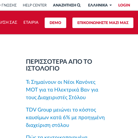
Ο ΓΝΩΣΗΣ
HELP CENTER
ΑΝΑΖΗΤΗΣΗ
ΕΛΛΗΝΙΚΑ
LOGIN
ΥΣΗ ΣΑΣ
ΕΤΑΙΡΙΑ
DEMO
ΕΠΙΚΟΙΝΩΝΗΣΤΕ ΜΑΖΙ ΜΑΣ
ΠΕΡΙΣΣΟΤΕΡΑ ΑΠΟ ΤΟ
ΙΣΤΟΛΟΓΙΟ
Τι Σημαίνουν οι Νέοι Κανόνες
MOT για τα Ηλεκτρικά Βαν για
τους Διαχειριστές Στόλου
TDV Group μειώνει το κόστος
καυσίμων κατά 6% με προηγμένη
διαχείριση στόλου
Πώς τα κεντρικοποιημένα