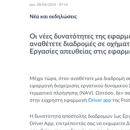
Δευ, 08/04/2024 - 07:14
Έλεγχος πρόσβασης
Νέα και εκδηλώσεις
Διαχείριση καυσίμου
Οι νέες δυνατότητες της εφαρμ
Σχεδιασμός και παρακολούθηση
αναθέτετε διαδρομές σε οχήματ
διαδρομής
Εργασίες απευθείας στις εφαρμ
Αυτόματη αναγνώριση οδηγού
Μέχρι τώρα, όταν αναθέτατε μια διαδρομή σε
Ανακαλύψτε όλα τα χαρακτηριστικά
εφαρμογή διαχείρισης εργατικού δυναμικού (W
τερματικό πλοήγησης (NAV). Ωστόσο, δεν σας
στην εύχρηστη εφαρμογή
Driver app
της Fro
Η δυνατότητα αποστολής διαδρομών (ως Εργ
Driver App, επιτρέποντάς σας να εκχωρείτε 