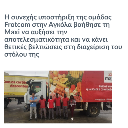
Διαχείριση καυσίμου
Η συνεχής υποστήριξη της ομάδας
Σχεδιασμός και παρακολούθηση διαδρομής
Frotcom στην Αγκόλα βοήθησε τη
Maxi να αυξήσει την
Αυτόματη αναγνώριση οδηγού
αποτελεσματικότητα και να κάνει
θετικές βελτιώσεις στη διαχείριση του
Ανακαλύψτε όλα τα χαρακτηριστικά
στόλου της
Πώς να λύσουμε τις ανάγκες των
δραστηριοτήτων του στόλου
Υπολογιστής εξοικονόμησης