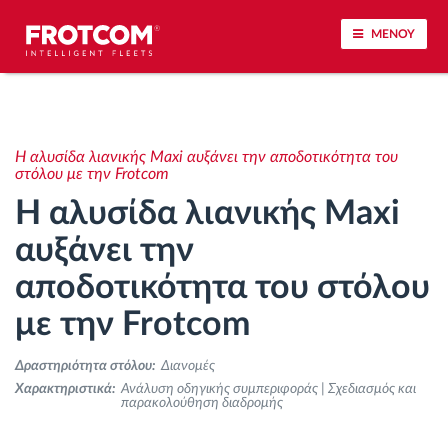
ΜΕΝΟΥ
Εντοπισμός οχημάτων και παρακολούθηση
αισθητήρων
Η αλυσίδα λιανικής Maxi αυξάνει την αποδοτικότητα του
στόλου με την Frotcom
Ανάλυση οδηγικής συμπεριφοράς
Η αλυσίδα λιανικής Maxi
αυξάνει την
Παρακολούθηση του χρόνου οδήγησης
αποδοτικότητα του στόλου
Διαχείριση εργατικού δυναμικού
με την Frotcom
Λήψη ταχογράφου από απόσταση
Δραστηριότητα στόλου:
Διανομές
Χαρακτηριστικά:
Ανάλυση οδηγικής συμπεριφοράς | Σχεδιασμός και
παρακολούθηση διαδρομής
Έλεγχος πρόσβασης