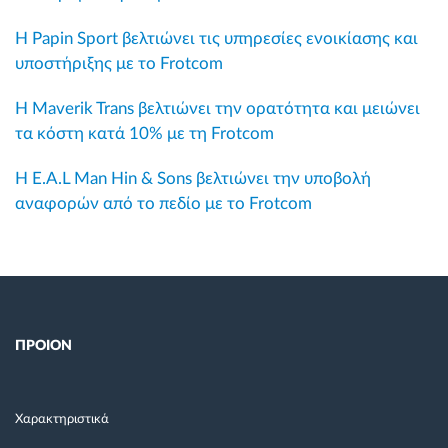
Η Papin Sport βελτιώνει τις υπηρεσίες ενοικίασης και
υποστήριξης με το Frotcom
Η Maverik Trans βελτιώνει την ορατότητα και μειώνει
τα κόστη κατά 10% με τη Frotcom
Η E.A.L Man Hin & Sons βελτιώνει την υποβολή
αναφορών από το πεδίο με το Frotcom
ΠΡΟΙΟΝ
Χαρακτηριστικά