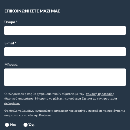
ΕΠΙΚΟΙΝΩΝΗΣΤΕ ΜΑΖΙ ΜΑΣ
Όνομα
*
E-mail
*
Μήνυμα
Οι πληροφορίες σας θα χρησιμοποιηθούν σύμφωνα με την
πολιτική προστασίας
ιδιωτικού απορρήτου
. Μπορείτε να μάθετε περισσότερα
Σχετικά με την προστασία
δεδομένων.
Θα ήθελα να λαμβάνω ενημερώσεις εμπορικού περιεχομένου σχετικά με τα προϊόντα, τις
υπηρεσίες και τα νέα της Frotcom.
Ναι
Όχι