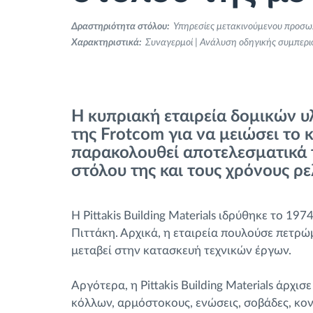
Έλεγχος πρόσβασης
Δραστηριότητα στόλου:
Υπηρεσίες μετακινούμενου προσω
Χαρακτηριστικά:
Συναγερμοί | Ανάλυση οδηγικής συμπε
Διαχείριση καυσίμου
Σχεδιασμός και παρακολούθηση
Η κυπριακή εταιρεία δομικών υ
διαδρομής
της Frotcom για να μειώσει το
παρακολουθεί αποτελεσματικά
Αυτόματη αναγνώριση οδηγού
στόλου της και τους χρόνους ρε
Ανακαλύψτε όλα τα χαρακτηριστικά
Η Pittakis Building Materials ιδρύθηκε το 1
Πιττάκη. Αρχικά, η εταιρεία πουλούσε πετρ
μεταβεί στην κατασκευή τεχνικών έργων.
Αργότερα, η Pittakis Building Materials άρχι
κόλλων, αρμόστοκους, ενώσεις, σοβάδες, κο