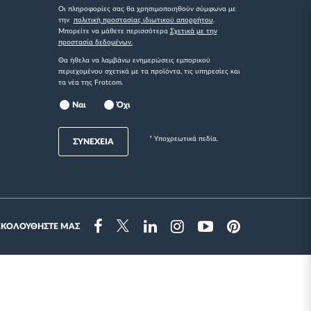
Οι πληροφορίες σας θα χρησιμοποιηθούν σύμφωνα με
την
πολιτική προστασίας ιδιωτικού απορρήτου
.
Μπορείτε να μάθετε περισσότερα
Σχετικά με την
προστασία δεδομένων.
Θα ήθελα να λαμβάνω ενημερώσεις εμπορικού
περιεχομένου σχετικά με τα προϊόντα, τις υπηρεσίες και
τα νέα της Frotcom.
Ναι
Όχι
* Yποχρεωτικά πεδία.
ΣΥΝΕΧΕΙΑ
ΑΚΟΛΟΥΘΗΣΤΕ ΜΑΣ
Instragram
Facebook
Twitter
Linkedin
Youtube
Pinterest