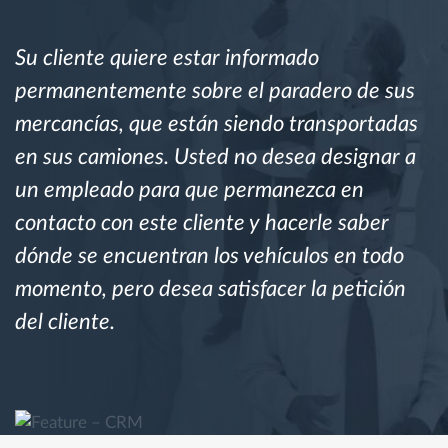
Planificación y seguimiento de rutas
Su cliente quiere estar informado
permanentemente sobre el paradero de sus
Identificación automática del conductor
mercancías, que están siendo transportadas
en sus camiones. Usted no desea designar a
Descubrir todas las características
un empleado para que permanezca en
contacto con este cliente y hacerle saber
dónde se encuentran los vehículos en todo
¿Cómo podemos ayudar en el control de la
momento, pero desea satisfacer la petición
actividad de su flota?
del cliente.
Calculadora de ahorro