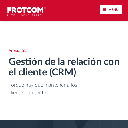
MENÚ
Seguimiento de vehículos y control de sensores
Análisis de la conducta en la conducción
Productos
Gestión de la relación con
Seguimiento del tiempo de conducción
el cliente (CRM)
Gestión de plantilla
Porque hay que mantener a los
clientes contentos.
Descarga remota del tacógrafo
Control de acceso
Gestión de combustible