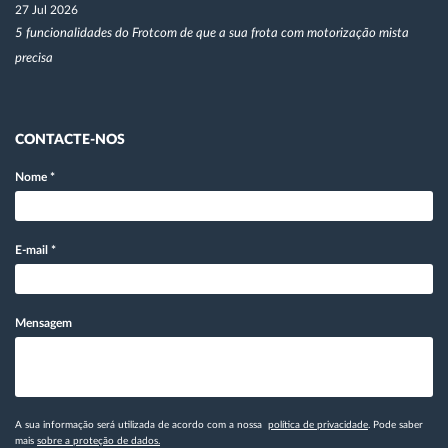
27 Jul 2026
5 funcionalidades do Frotcom de que a sua frota com motorização mista
precisa
CONTACTE-NOS
Nome
*
E-mail
*
Mensagem
A sua informação será utilizada de acordo com a nossa
política de privacidade
. Pode saber
mais
sobre a proteção de dados.