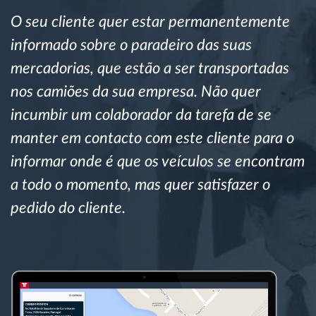
Gestão de Combustível
O seu cliente quer estar permanentemente
informado sobre o paradeiro das suas
Planeamento e monitorização de rotas
mercadorias, que estão a ser transportadas
nos camiões da sua empresa. Não quer
Identificação automática de condutores
incumbir um colaborador da tarefa de se
Ver todas as funcionalidades
manter em contacto com este cliente para o
informar onde é que os veículos se encontram
a todo o momento, mas quer satisfazer o
pedido do cliente.
Como resolvemos cada necessidade da
atividade da frota
Calculadora de Benefícios