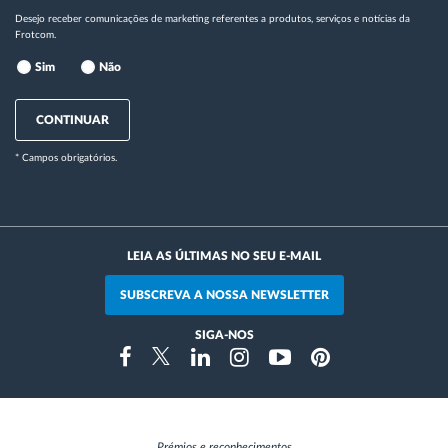
Desejo receber comunicações de marketing referentes a produtos, serviços e notícias da
Frotcom.
Sim
Não
CONTINUAR
* Campos obrigatórios.
LEIA AS ÚLTIMAS NO SEU E-MAIL
SUBSCREVA A NOSSA NEWSLETTER
SIGA-NOS
Instragram
Facebook
Twitter
Linkedin
Youtube
Pinterest
Prémios e reconhecimentos