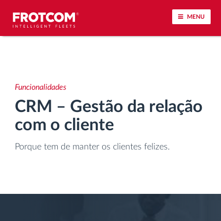
MENU
Localização de veículos e monitorização de
sensores
Funcionalidades
Análise do estilo de condução
CRM – Gestão da relação
com o cliente
Monitorização dos tempos de condução
Porque tem de manter os clientes felizes.
Gestão de tarefas
Descarga remota de tacógrafo
Controlo de acesso