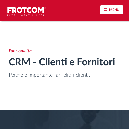
MENU
Tracciamento dei veicoli e monitoraggio dei
sensori
Funzionalità
Analisi dello stile di guida
CRM - Clienti e Fornitori
Monitoraggio dei tempi di guida
Perché è importante far felici i clienti.
Gestione delle forza lavoro
Download remoto del cronotachigrafo
Controllo accessi