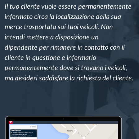
Il tuo cliente vuole essere permanentemente
Gestione carburante
informato circa la localizzazione della sua
Pianificazione dei percorsi e monitoraggio
merce trasportata sui tuoi veicoli. Non
intendi mettere a disposizione un
Identificazione automatica del conducente
dipendente per rimanere in contatto con il
cliente in questione e informarlo
Scopri tutte le caratteristiche
permanentemente dove si trovano i veicoli,
ma desideri soddisfare la richiesta del cliente.
Come risolviamo tutte le attività della flotta
Scopri quanto risparmi