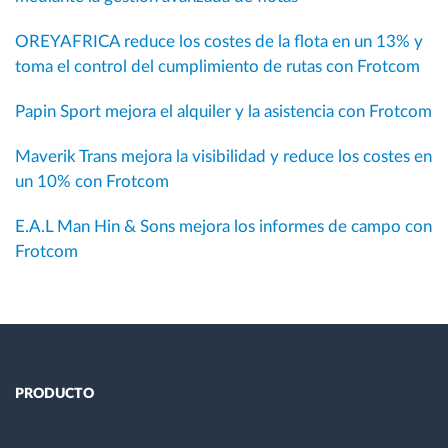
OREYAFRICA reduce los costes de la flota en un 13% y
toma el control del cumplimiento de rutas con Frotcom
Papin Sport mejora el alquiler y la asistencia con Frotcom
Maverik Trans mejora la visibilidad y reduce los costes en
un 10% con Frotcom
E.A.L Man Hin & Sons mejora los informes de campo con
Frotcom
PRODUCTO