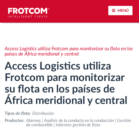
MENÚ
Seguimiento de vehículos y control de sensores
Access Logistics utiliza Frotcom para monitorizar su flota en los
Análisis de la conducta en la conducción
países de África meridional y central
Access Logistics utiliza
Seguimiento del tiempo de conducción
Frotcom para monitorizar
su flota en los países de
Gestión de plantilla
África meridional y central
Descarga remota del tacógrafo
Tipos de flota:
Distribución
Control de acceso
Productos:
Alarmas | Análisis de la conducta en la conducción | Gestión
de combustible | Informes gestión de flota
Gestión de combustible