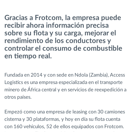
Planificación y seguimiento de rutas
Gracias a Frotcom, la empresa puede
recibir ahora información precisa
Identificación automática del conductor
sobre su flota y su carga, mejorar el
rendimiento de los conductores y
controlar el consumo de combustible
Descubrir todas las características
en tiempo real.
Fundada en 2014 y con sede en Ndola (Zambia), Access
¿Cómo podemos ayudar en el control de la
Logistics es una empresa especializada en el transporte
actividad de su flota?
minero de África central y en servicios de reexpedición a
otros países.
Calculadora de ahorro
Empezó como una empresa de leasing con 30 camiones
cisterna y 30 plataformas, y hoy en día su flota cuenta
con 160 vehículos, 52 de ellos equipados con Frotcom.