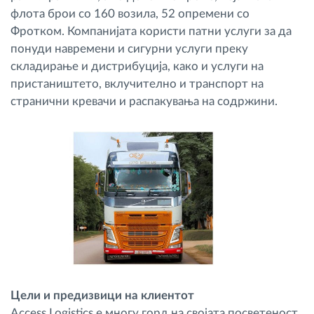
флота брои со 160 возила, 52 опремени со
Фротком. Компанијата користи патни услуги за да
понуди навремени и сигурни услуги преку
складирање и дистрибуција, како и услуги на
пристаништето, вклучително и транспорт на
странични кревачи и распакувања на содржини.
Цели и предизвици на клиентот
Access Logistics е многу горд на својата посветеност