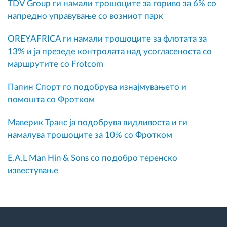
TDV Group ги намали трошоците за гориво за 6% со
напредно управување со возниот парк
OREYAFRICA ги намали трошоците за флотата за
13% и ја презеде контролата над усогласеноста со
маршрутите со Frotcom
Папин Спорт го подобрува изнајмувањето и
помошта со Фротком
Маверик Транс ја подобрува видливоста и ги
намалува трошоците за 10% со Фротком
E.A.L Man Hin & Sons со подобро теренско
известување