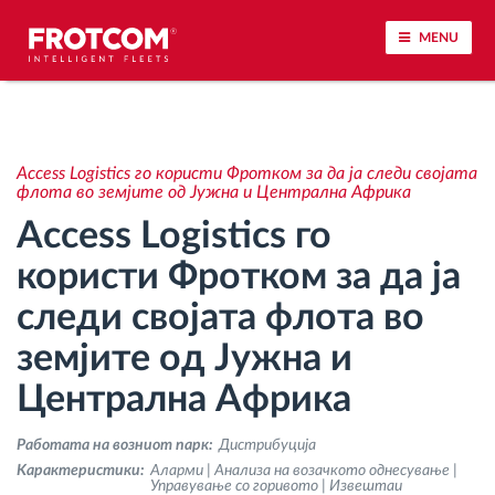
MENU
Лоцирање на возилото и сензорско следење
Access Logistics го користи Фротком за да ја следи својата
Анализа на возачкото однесување
флота во земјите од Јужна и Централна Африка
Access Logistics го
Следење на времетраењето на возењето
користи Фротком за да ја
следи својата флота во
Управување со работната сила
земјите од Јужна и
Далечинско преземање тахографски
Централна Африка
датотеки
Работата на возниот парк:
Дистрибуција
Контрола на пристап
Kарактеристики:
Аларми | Анализа на возачкото однесување |
Управување со горивото | Извештаи