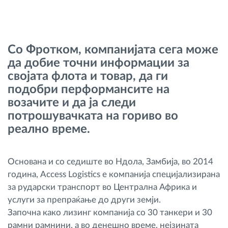
Управување со горивото
Планирање и следење на рутите
Со Фротком, компанијата сега може
да добие точни информации за
Автоматска идентификација на возачите
својата флота и товар, да ги
подобри перформансите на
Откријте ги сите можности
возачите и да ја следи
потрошувачката на гориво во
реално време.
Како ја решаваме
Основана и со седиште во Ндола, Замбија, во 2014
година, Access Logistics е компанија специјализирана
Калкулатор за заштеди
за рударски транспорт во Централна Африка и
услуги за препраќање до други земји.
Започна како лизинг компанија со 30 танкери и 30
рамни рамнини, а во денешно време, нејзината