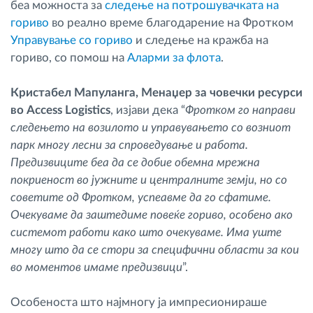
беа можноста за
следење на потрошувачката на
гориво
во реално време благодарение на Фротком
Управување со гориво
и следење на кражба на
гориво, со помош на
Аларми за флота
.
Кристабел Мапуланга, Менаџер за човечки ресурси
во Access Logistics
, изјави дека “
Фротком го направи
следењето на возилото и управувањето со возниот
парк многу лесни за спроведување и работа.
Предизвиците беа да се добие обемна мрежна
покриеност во јужните и централните земји, но со
советите од Фротком, успеавме да го сфатиме.
Очекуваме да заштедиме повеќе гориво, особено ако
системот работи како што очекуваме. Има уште
многу што да се стори за специфични области за кои
во моментов имаме предизвици
”.
Особеноста што најмногу ја импресионираше