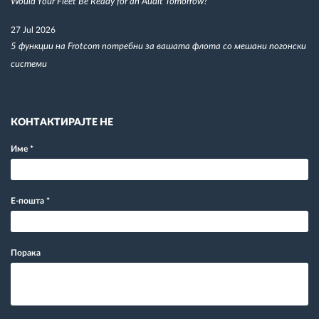
Would Your Fleet Be Ready for an Audit Tomorrow?
27 Jul 2026
5 функции на Frotcom потребни за вашата флота со мешани погонски
системи
КОНТАКТИРАЈТЕ НЕ
Име
*
Е-пошта
*
Порака