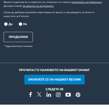
Вашите податоци ќе се користат во согласност со нашата
политиката за приватност
.
Дознајте повеќе
За заштита на податоците.
Сакам да добивам рекламни известувања во врска со производите, услугите и
новостите за Frotcom.
Да
Не
ПРОДОЛЖИ
* Задолжителни полиња
ПРОЧИТАЈ ГО НАЈНОВОТО НА ВАШИОТ ЕМАИЛ
ЗАЧЛЕНЕТЕ СЕ НА НАШИОТ ВЕСНИК
СЛЕДЕТЕ НЕ
Instragram
Facebook
Twitter
Linkedin
Youtube
Pinterest