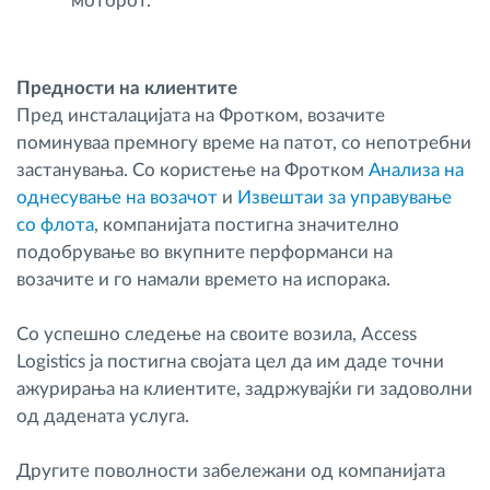
моторот.
Предности на клиентите
Пред инсталацијата на Фротком, возачите
поминуваа премногу време на патот, со непотребни
застанувања. Со користење на Фротком
Анализа на
однесување на возачот
и
Извештаи за управување
со флота
, компанијата постигна значително
подобрување во вкупните перформанси на
возачите и го намали времето на испорака.
Со успешно следење на своите возила, Access
Logistics ја постигна својата цел да им даде точни
ажурирања на клиентите, задржувајќи ги задоволни
од дадената услуга.
Другите поволности забележани од компанијата