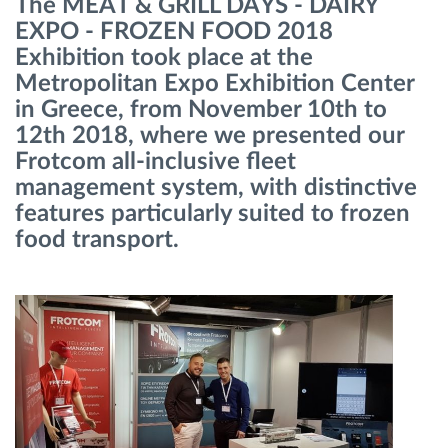
The MEAT & GRILL DAYS - DAIRY
Gestion de carburant
EXPO - FROZEN FOOD 2018
Exhibition took place at the
Planification et suivi d'itinéraire
Metropolitan Expo Exhibition Center
in Greece, from November 10th to
Identification automatique du conducteur
12th 2018, where we presented our
Frotcom all-inclusive fleet
management system, with distinctive
Découvrez toutes les caractéristiques
features particularly suited to frozen
food transport.
Comment nous résolvons chaques besoins
d'activité de flotte
Calculatrice d’économies