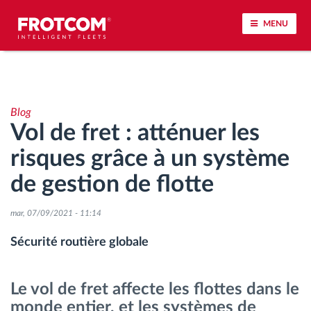
MENU
Géolocalisation de véhicule et surveillance par
capteur
Blog
Vol de fret : atténuer les
Analyse du comportement de conduite
risques grâce à un système
Contrôle des temps de conduite
de gestion de flotte
Gestion de la main-d’œuvre
mar, 07/09/2021 - 11:14
Sécurité routière globale
Téléchargement du tachygraphe à distance
Le vol de fret affecte les flottes dans le
Contrôle d'accès
monde entier, et les systèmes de