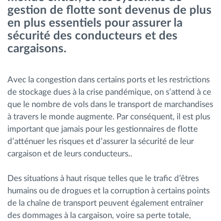
gestion de flotte sont devenus de plus
Gestion de carburant
en plus essentiels pour assurer la
sécurité des conducteurs et des
Planification et suivi d'itinéraire
cargaisons.
Identification automatique du conducteur
Avec la congestion dans certains ports et les restrictions
de stockage dues à la crise pandémique, on s’attend à ce
Découvrez toutes les caractéristiques
que le nombre de vols dans le transport de marchandises
à travers le monde augmente. Par conséquent, il est plus
important que jamais pour les gestionnaires de flotte
d’atténuer les risques et d’assurer la sécurité de leur
Comment nous résolvons chaques besoins
cargaison et de leurs conducteurs..
d'activité de flotte
Des situations à haut risque telles que le trafic d’êtres
Calculatrice d’économies
humains ou de drogues et la corruption à certains points
de la chaîne de transport peuvent également entraîner
des dommages à la cargaison, voire sa perte totale,