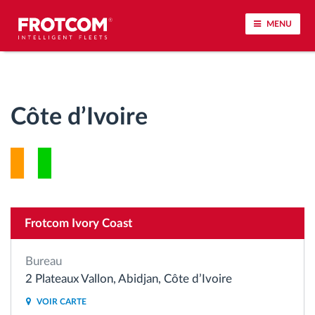
MENU
Géolocalisation de véhicule et surveillance par
capteur
Côte d’Ivoire
Analyse du comportement de conduite
Contrôle des temps de conduite
Gestion de la main-d’œuvre
Frotcom Ivory Coast
Téléchargement du tachygraphe à distance
Bureau
2 Plateaux Vallon, Abidjan, Côte d’Ivoire
Contrôle d'accès
VOIR CARTE