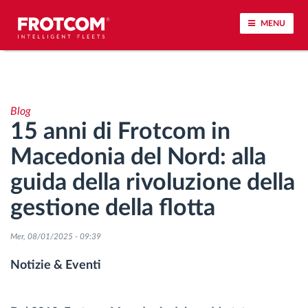
MENU
Tracciamento dei veicoli e monitoraggio dei
sensori
Blog
15 anni di Frotcom in
Analisi dello stile di guida
Macedonia del Nord: alla
Monitoraggio dei tempi di guida
guida della rivoluzione della
gestione della flotta
Gestione delle forza lavoro
Mer, 08/01/2025 - 09:39
Download remoto del cronotachigrafo
Notizie & Eventi
Controllo accessi