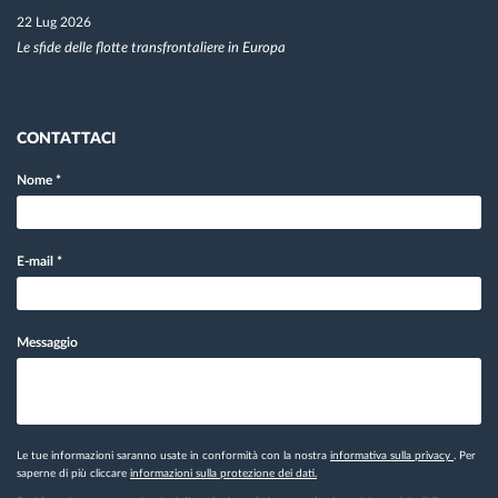
22 Lug 2026
Le sfide delle flotte transfrontaliere in Europa
CONTATTACI
Nome
*
E-mail
*
Messaggio
Le tue informazioni saranno usate in conformità con la nostra
informativa sulla privacy
. Per
saperne di più cliccare
informazioni sulla protezione dei dati.