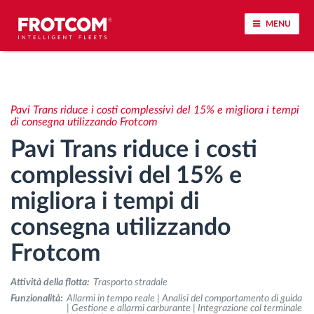
MENU
Tracciamento dei veicoli e monitoraggio dei
sensori
Pavi Trans riduce i costi complessivi del 15% e migliora i tempi
di consegna utilizzando Frotcom
Analisi dello stile di guida
Pavi Trans riduce i costi
complessivi del 15% e
Monitoraggio dei tempi di guida
migliora i tempi di
Gestione delle forza lavoro
consegna utilizzando
Frotcom
Download remoto del cronotachigrafo
Attività della flotta:
Trasporto stradale
Controllo accessi
Funzionalità:
Allarmi in tempo reale | Analisi del comportamento di guida
| Gestione e allarmi carburante | Integrazione col terminale