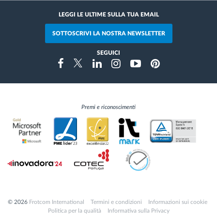
LEGGI LE ULTIME SULLA TUA EMAIL
SOTTOSCRIVI LA NOSTRA NEWSLETTER
SEGUICI
Instragram
Facebook
Twitter
Linkedin
Youtube
Pinterest
Premi e riconoscimenti
© 2026
Frotcom International
Termini e condizioni
Informazioni sui cookie
Politica per la qualità
Informativa sulla Privacy