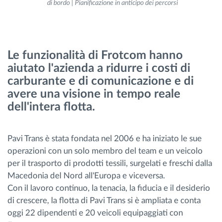
di bordo | Pianificazione in anticipo dei percorsi
Gestione carburante
Pianificazione dei percorsi e monitoraggio
Le funzionalità di Frotcom hanno
Identificazione automatica del conducente
aiutato l'azienda a ridurre i costi di
carburante e di comunicazione e di
avere una visione in tempo reale
Scopri tutte le caratteristiche
dell'intera flotta.
Pavi Trans è stata fondata nel 2006 e ha iniziato le sue
Come risolviamo tutte le attività della flotta
operazioni con un solo membro del team e un veicolo
per il trasporto di prodotti tessili, surgelati e freschi dalla
Scopri quanto risparmi
Macedonia del Nord all'Europa e viceversa.
Con il lavoro continuo, la tenacia, la fiducia e il desiderio
di crescere, la flotta di Pavi Trans si è ampliata e conta
oggi 22 dipendenti e 20 veicoli equipaggiati con