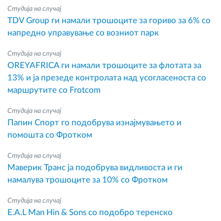
Студија на случај
TDV Group ги намали трошоците за гориво за 6% со
напредно управување со возниот парк
Студија на случај
OREYAFRICA ги намали трошоците за флотата за
13% и ја презеде контролата над усогласеноста со
маршрутите со Frotcom
Студија на случај
Папин Спорт го подобрува изнајмувањето и
помошта со Фротком
Студија на случај
Маверик Транс ја подобрува видливоста и ги
намалува трошоците за 10% со Фротком
Студија на случај
E.A.L Man Hin & Sons со подобро теренско