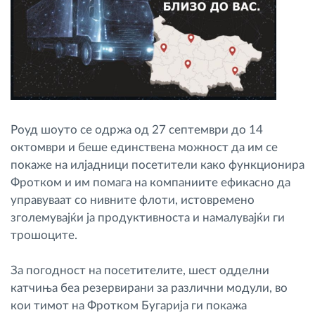
Роуд шоуто се одржа од 27 септември до 14
октомври и беше единствена можност да им се
покаже на илјадници посетители како функционира
Фротком и им помага на компаниите ефикасно да
управуваат со нивните флоти, истовремено
зголемувајќи ја продуктивноста и намалувајќи ги
трошоците.
За погодност на посетителите, шест одделни
катчиња беа резервирани за различни модули, во
кои тимот на Фротком Бугарија ги покажа