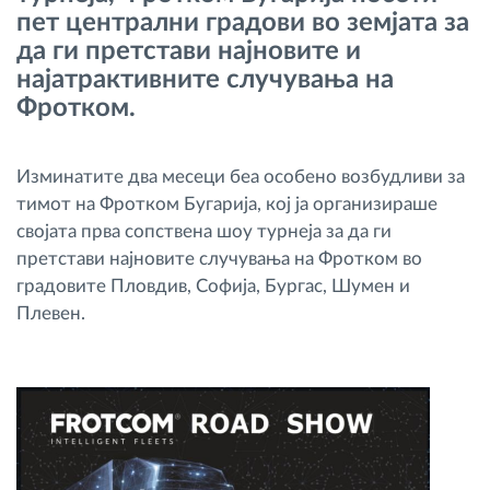
пет централни градови во земјата за
Управување со горивото
да ги претстави најновите и
најатрактивните случувања на
Планирање и следење на рутите
Фротком.
Автоматска идентификација на возачите
Изминатите два месеци беа особено возбудливи за
тимот на Фротком Бугарија, кој ја организираше
Откријте ги сите можности
својата прва сопствена шоу турнеја за да ги
претстави најновите случувања на Фротком во
градовите Пловдив, Софија, Бургас, Шумен и
Плевен.
Како ја решаваме
Калкулатор за заштеди