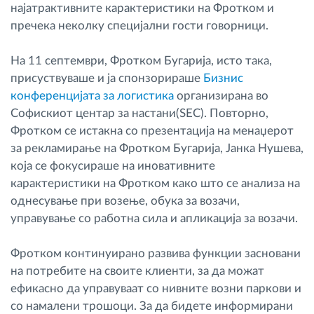
најатрактивните карактеристики на Фротком и
пречека неколку специјални гости говорници.
На 11 септември, Фротком Бугарија, исто така,
присуствуваше и ја спонзорираше
Бизнис
конференцијата за логистика
организирана во
Софискиот центар за настани(SEC). Повторно,
Фротком се истакна со презентација на менаџерот
за рекламирање на Фротком Бугарија, Јанка Нушева,
која се фокусираше на иновативните
карактеристики на Фротком како што се анализа на
однесување при возење, обука за возачи,
управување со работна сила и апликација за возачи.
Фротком континуирано развива функции засновани
на потребите на своите клиенти, за да можат
ефикасно да управуваат со нивните возни паркови и
со намалени трошоци. За да бидете информирани