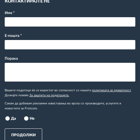
КОНТАКТИРАЈТЕ НЕ
Име
*
Е-пошта
*
Порака
Вашите податоци ќе се користат во согласност со нашата
политиката за приватност
.
Дознајте повеќе
За заштита на податоците.
Сакам да добивам рекламни известувања во врска со производите, услугите и
новостите за Frotcom.
Да
Не
ПРОДОЛЖИ