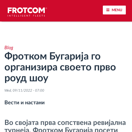
MENU
Лоцирање на возилото и сензорско следење
Blog
Анализа на возачкото однесување
Фротком Бугарија го
организира своето прво
Следење на времетраењето на возењето
роуд шоу
Управување со работната сила
Wed, 09/11/2022 - 07:00
Далечинско преземање тахографски
Вести и настани
датотеки
Во својата прва сопствена ревијална
Контрола на пристап
турнеја, Фротком Бугарија посети