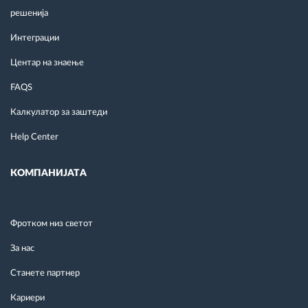
решенија
Интеграции
Центар на знаење
FAQS
Калкулатор за заштеди
Help Center
КОМПАНИЈАТА
Фротком низ светот
За нас
Станете партнер
Кариери