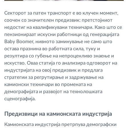
Секторот за патен транспорт е во клучен момент,
соочен со значителен предизвик: претстојниот
недостиг на квалификувани техничари. Како што се
пензионираат искусни работници од генерацијата
Baby Boomer, нивното заминување не само што
остава празнина во работната сила, туку и
резултира со губење на непроценливо знаење и
искуство. Оваа статија го анализира одговорот на
индустријата на овој предизвик и предлага
стратегии за регрутирање и задржување на
камионски техничари во промената на
демографијата и развојот на технолошката
сценографија.
Предизвици на камионската индустрија
Камионската индустрија претрпува демографски