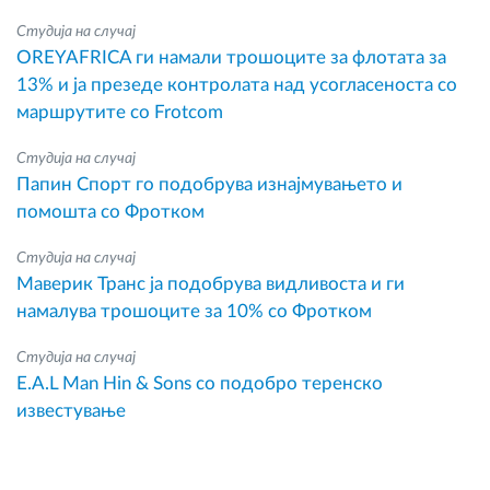
Студија на случај
OREYAFRICA ги намали трошоците за флотата за
13% и ја презеде контролата над усогласеноста со
маршрутите со Frotcom
Студија на случај
Папин Спорт го подобрува изнајмувањето и
помошта со Фротком
Студија на случај
Маверик Транс ја подобрува видливоста и ги
намалува трошоците за 10% со Фротком
Студија на случај
E.A.L Man Hin & Sons со подобро теренско
известување