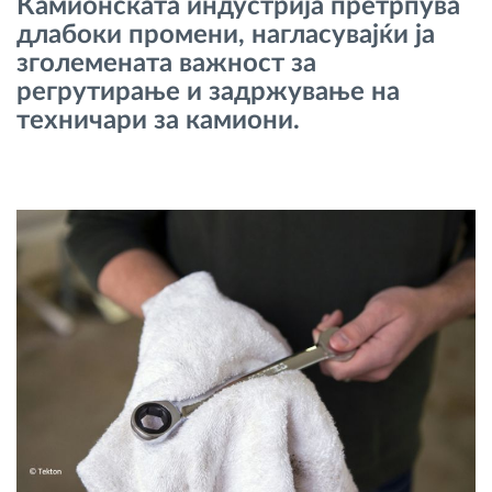
Камионската индустрија претрпува
Управување со горивото
длабоки промени, нагласувајќи ја
зголемената важност за
Планирање и следење на рутите
регрутирање и задржување на
техничари за камиони.
Автоматска идентификација на возачите
Откријте ги сите можности
Како ја решаваме
Калкулатор за заштеди