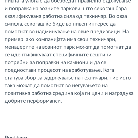
нивната улога е да обезбедат правилно одржување
и поправка на возните паркови, што секогаш бара
квалификувана работна сила од техничар. Во оваа
смисла, секогаш ќе биде во нивен интерес да
помогнат во надминување на овие предизвици. На
пример, ако компанијата има свои техничари,
менаџерите на возниот парк можат да помогнат да
се идентификуваат специфичните вештини
потребни за поправки на камиони и да се
поедностави процесот на вработување. Кога
станува збор за задржување на техничари, тие исто
така можат да помогнат во негувањето на
позитивна работна средина која ги цени и наградува
добрите перформанси.
Post tags: