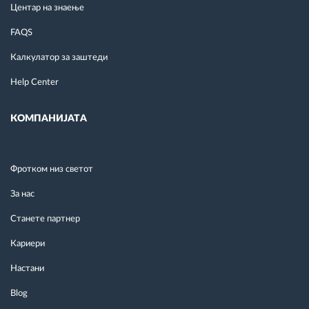
Центар на знаење
FAQS
Калкулатор за заштеди
Help Center
КОМПАНИЈАТА
Фротком низ светот
За нас
Станете партнер
Кариери
Настани
Blog