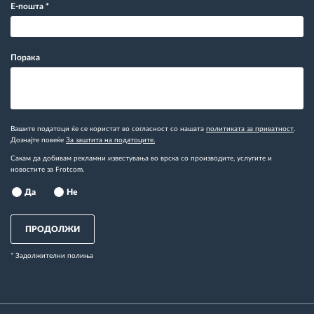
Е-пошта
*
Порака
Вашите податоци ќе се користат во согласност со нашата
политиката за приватност
.
Дознајте повеќе
За заштита на податоците.
Сакам да добивам рекламни известувања во врска со производите, услугите и
новостите за Frotcom.
Да
Не
ПРОДОЛЖИ
* Задолжителни полиња