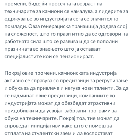
промени, бидејќи просечната возраст на
техничарите за камиони се намалува, а лидерите за
одржување во индустријата сега се значително
помлади. Оваа генерациска транзиција додава слој
на сложеност, што го прави итно да се одговори на
работната сила што се развива и да се пополни
празнината во знаењето што ја оставаат
специјалистите кои се пензионираат.
Покрај овие промени, камионската индустрија
активно се справува со предизвици за регрутирање
и обука за да привлече и негува нови таленти. За да
се надминат овие предизвици, компаниите во
индустријата можат да обезбедат атрактивни
придобивки и да усвојат забрзани програми за
обука на техничарите. Покрај тоа, тие можат да
спроведат иницијативи како што е помош за
отплата на студентски заем и да воспостават