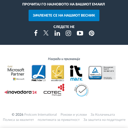
ПРОЧИТАЈ ГО НАЈНОВОТО НА ВАШИОТ ЕМАИЛ
ЗАЧЛЕНЕТЕ СЕ НА НАШИОТ ВЕСНИК
СЛЕДЕТЕ НЕ
Instragram
Facebook
Twitter
Linkedin
Youtube
Pinterest
Награди и признанија
© 2026
Frotcom International
Pокови и услови
За Колачињата
Полиса за квалитет
политиката за приватност
За заштита на податоците