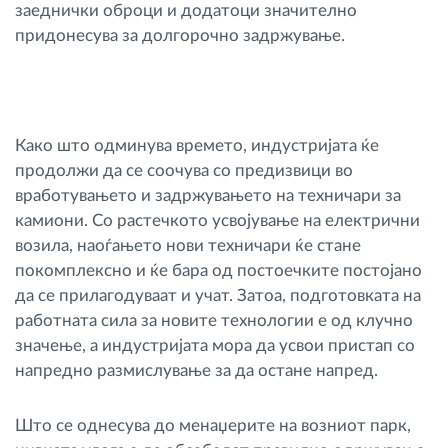
заеднички оброци и додатоци значително
придонесува за долгорочно задржување.
Како што одминува времето, индустријата ќе
продолжи да се соочува со предизвици во
вработувањето и задржувањето на техничари за
камиони. Со растечкото усвојување на електрични
возила, наоѓањето нови техничари ќе стане
покомплексно и ќе бара од постоечките постојано
да се прилагодуваат и учат. Затоа, подготовката на
работната сила за новите технологии е од клучно
значење, а индустријата мора да усвои пристап со
напредно размислување за да остане напред.
Што се однесува до менаџерите на возниот парк,