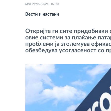
Mon, 29/07/2024 - 07:13
Контрола на пристап
Вести и настани
Управување со горивото
Откријте ги сите придобивки
овие системи за плаќање пата
Планирање и следење на рутите
проблеми ја зголемува ефикас
обезбедува усогласеност со п
Автоматска идентификација на
возачите
Откријте ги сите можности