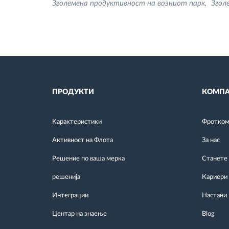
Зголемена продуктивност на возниот парк
Згол
ПРОДУКТИ
КОМПА
Kарактеристики
Фротком 
Активност на Флота
За нас
Решение по ваша мерка
Станете
решенија
Кариери
Интеграции
Настани
Центар на знаење
Blog