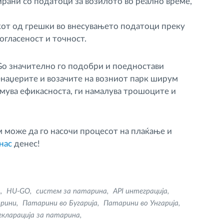
рани со податоци за возилото во реално време,
от од грешки во внесувањето податоци преку
огласеност и точност.
-Go значително го подобри и поедностави
енаџерите и возачите на возниот парк ширум
емува ефикасноста, ги намалува трошоците и
 може да го насочи процесот на плаќање и
нас
денес!
L
HU-GO
систем за патарина
API интеграција
арини
Патарини во Бугарија
Патарини во Унгарија
екларација за патарина