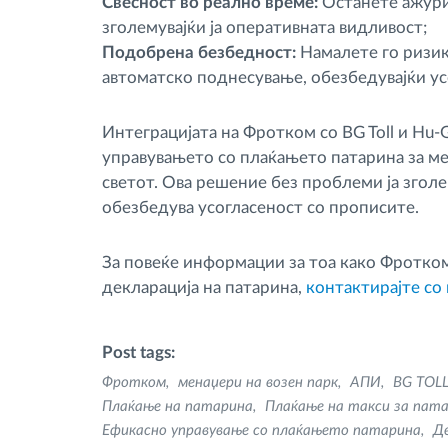
Свесност во реално време:
Останете ажури
зголемувајќи ја оперативната видливост;
Подобрена безбедност:
Намалете го ризик
автоматско поднесување, обезбедувајќи ус
Интеграцијата на Фротком со BG Toll и Hu
управувањето со плаќањето патарина за м
светот. Ова решение без проблеми ја згол
обезбедува усогласеност со прописите.
За повеќе информации за тоа како Фротком
декларација на патарина,
контактирајте со 
Post tags:
Фротком
менаџери на возен парк
АПИ
BG TOL
Плаќање на патарина
Плаќање на такси за пат
Ефикасно управување со плаќањето патарина
Д