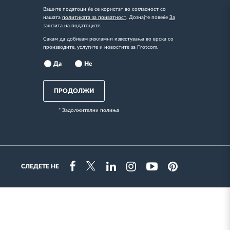
Вашите податоци ќе се користат во согласност со
нашата
политиката за приватност
. Дознајте повеќе
За
заштита на податоците.
Сакам да добивам рекламни известувања во врска со
производите, услугите и новостите за Frotcom.
Да
Не
ПРОДОЛЖИ
* Задолжителни полиња
СЛЕДЕТЕ НЕ
Instragram
Facebook
Twitter
Linkedin
Youtube
Pinterest