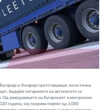
угарија и Унгарија претставуваше логистички
орт, бидејќи патарините на автопатите се
и. Од воведувањето на бугарскиот електронски
020 година, кој покрива повеќе од 3.000
автопати, експресни патишта и главни патишта,