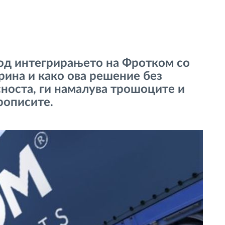
 од интегрирањето на Фротком со
рина и како ова решение без
носта, ги намалува трошоците и
рописите.