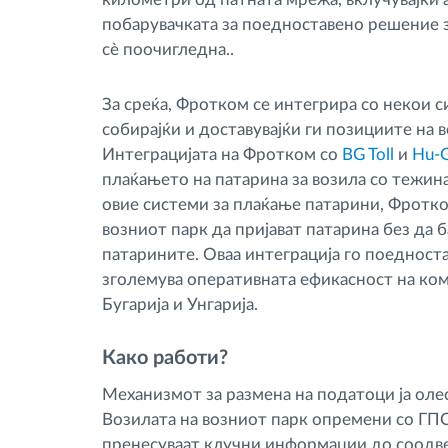
побарувачката за поедноставено решение за
сè поочигледна..
За среќа, Фротком се интегрира со некои с
собирајќи и доставувајќи ги позициите на 
Интеграцијата на Фротком со
BG Toll
и
Hu-
плаќањето на патарина за возила со тежин
овие системи за плаќање патарини, Фротк
возниот парк да пријават патарина без да б
патарините. Оваа интеграција го поедност
зголемува оперативната ефикасност на ком
Бугарија и Унгарија.
Како работи?
Механизмот за размена на податоци ја олес
Возилата на возниот парк опремени со ГП
пренесуваат клучни информации до соодве