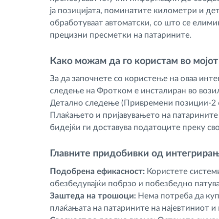
ја позицијата, поминатите километри и де
обработуваат автоматски, со што се елими
прецизни пресметки на патарините.
Како можам да го користам во мојот
За да започнете со користење на оваа инте
следење на Фротком е инсталиран во возила
Детално следење (Привремени позиции-2 с
Плаќањето и пријавувањето на патарините 
бидејќи ги доставува податоците преку св
Главните придобивки од интегрирање
Подобрена ефикасност:
Користете системи
обезбедувајќи побрзо и побезбедно патува
Заштеда на трошоци:
Нема потреба да куп
плаќањата на патарините на најевтиниот и 