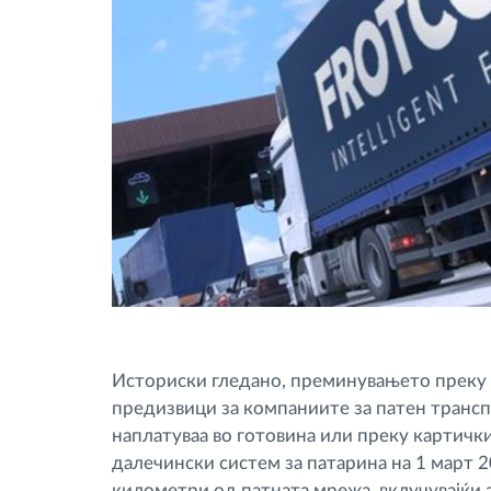
Историски гледано, преминувањето преку Б
предизвици за компаниите за патен трансп
наплатуваа во готовина или преку картичк
далечински систем за патарина на 1 март 2
километри од патната мрежа, вклучувајќи 