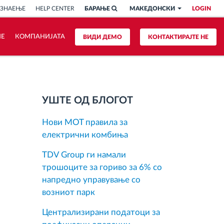
 ЗНАЕЊЕ
HELP CENTER
БАРАЊЕ
МАКЕДОНСКИ
LOGIN
ИЕ
КОМПАНИЈАТА
ВИДИ ДЕМО
КОНТАКТИРАЈТЕ НЕ
УШТЕ ОД БЛОГОТ
Нови MOT правила за
електрични комбиња
TDV Group ги намали
трошоците за гориво за 6% со
напредно управување со
возниот парк
Централизирани податоци за