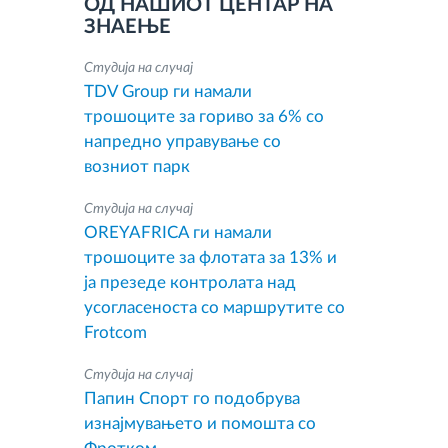
ОД НАШИОТ ЦЕНТАР НА
ЗНАЕЊЕ
Студија на случај
TDV Group ги намали
трошоците за гориво за 6% со
напредно управување со
возниот парк
Студија на случај
OREYAFRICA ги намали
трошоците за флотата за 13% и
ја презеде контролата над
усогласеноста со маршрутите со
Frotcom
Студија на случај
Папин Спорт го подобрува
изнајмувањето и помошта со