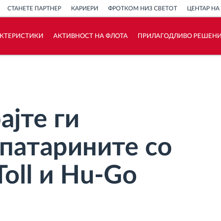
СТАНЕТЕ ПАРТНЕР
КАРИЕРИ
ФРОТКОМ НИЗ СВЕТОТ
ЦЕНТАР НА
АКТЕРИСТИКИ
АКТИВНОСТ НА ФЛОТА
ПРИЛАГОДЛИВО РЕШЕН
Како ја решаваме
Калкулатор за заштеди
ајте ги
 патарините со
oll и Hu-Go