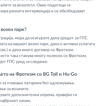
талите за возилото. Овие податоци се
нира рачната интервенција и се обезбедуваат
 возен парк?
грација, мора да осигурате дека уредот за ГПС
та на вашиот возен парк, дека е активна услугата
ек.) и дека имате договор со Фротком.
исто така станува многу полесно со Фротком,
ојот ГПС уред за следење.
то на Фротком со BG Toll и Hu-Go
 за плаќање патарина без одложувања,
ње за возачите.
увате дополнителна опрема, правејќи ги
најбрзиот начин.