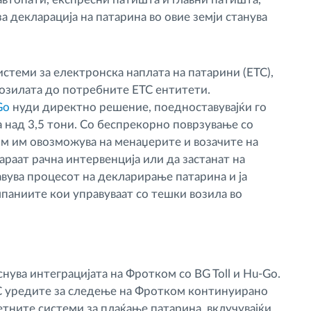
 декларација на патарина во овие земји станува
истеми за електронска наплата на патарини (ETC),
возилата до потребните ETC ентитети.
Go
нуди директно решение, поедноставувајќи го
а над 3,5 тони. Со беспрекорно поврзување со
ом им овозможува на менаџерите и возачите на
араат рачна интервенција или да застанат на
авува процесот на декларирање патарина и ја
паниите кои управуваат со тешки возила во
нува интеграцијата на Фротком со BG Toll и Hu-Go.
С уредите за следење на Фротком континуирано
тните системи за плаќање патарина, вклучувајќи