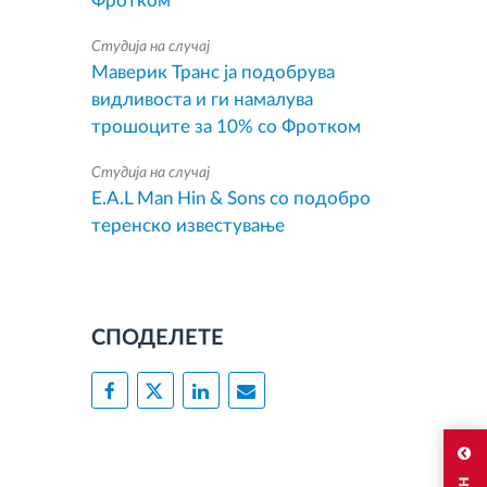
Фротком
Студија на случај
Маверик Транс ја подобрува
видливоста и ги намалува
трошоците за 10% со Фротком
Студија на случај
E.A.L Man Hin & Sons со подобро
теренско известување
СПОДЕЛЕТЕ