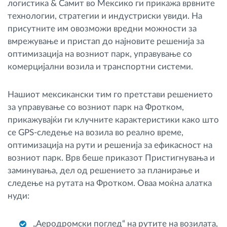
логистика & Самит во Мексико ги прикажа врвните
технологии, стратегии и индустриски увиди. На
присутните им овозможи вредни можности за
вмрежување и пристап до најновите решенија за
оптимизација на возниот парк, управување со
комерцијални возила и транспортни системи.
Нашиот мексикански тим го претстави решението
за управување со возниот парк на Фротком,
прикажувајќи ги клучните карактеристики како што
се GPS-следење на возила во реално време,
оптимизација на рути и решенија за ефикасност на
возниот парк. Врв беше приказот Пристигнувања и
заминувања, дел од решението за планирање и
следење на рутата на Фротком. Оваа моќна алатка
нуди:
„Аеродромски поглед“ на рутите на возилата,