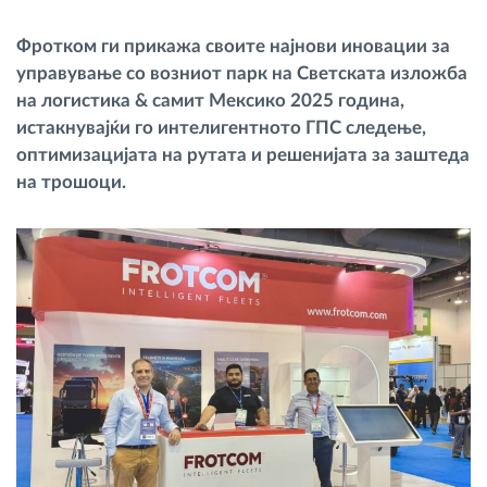
Управување со горивото
Фротком ги прикажа своите најнови иновации за
управување со возниот парк на Светската изложба
Планирање и следење на рутите
на логистика & самит Мексико 2025 година,
истакнувајќи го интелигентното ГПС следење,
Автоматска идентификација на возачите
оптимизацијата на рутата и решенијата за заштеда
на трошоци.
Откријте ги сите можности
Како ја решаваме
Калкулатор за заштеди