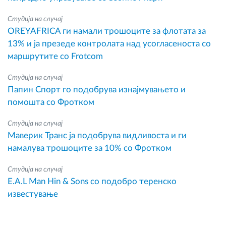
Студија на случај
OREYAFRICA ги намали трошоците за флотата за
13% и ја презеде контролата над усогласеноста со
маршрутите со Frotcom
Студија на случај
Папин Спорт го подобрува изнајмувањето и
помошта со Фротком
Студија на случај
Маверик Транс ја подобрува видливоста и ги
намалува трошоците за 10% со Фротком
Студија на случај
E.A.L Man Hin & Sons со подобро теренско
известување