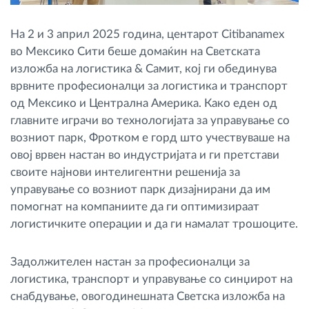
На 2 и 3 април 2025 година, центарот Citibanamex
во Мексико Сити беше домаќин на Светската
изложба на логистика & Самит, кој ги обединува
врвните професионалци за логистика и транспорт
од Мексико и Централна Америка. Како еден од
главните играчи во технологијата за управување со
возниот парк, Фротком е горд што учествуваше на
овој врвен настан во индустријата и ги претстави
своите најнови интелигентни решенија за
управување со возниот парк дизајнирани да им
помогнат на компаниите да ги оптимизираат
логистичките операции и да ги намалат трошоците.
Задолжителен настан за професионалци за
логистика, транспорт и управување со синџирот на
снабдување, овогодинешната Светска изложба на