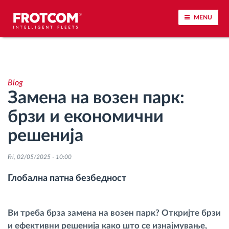
MENU
Лоцирање на возилото и сензорско следење
Blog
Анализа на возачкото однесување
Замена на возен парк:
брзи и економични
Следење на времетраењето на возењето
решенија
Управување со работната сила
Fri, 02/05/2025 - 10:00
Далечинско преземање тахографски
Глобална патна безбедност
датотеки
Контрола на пристап
Ви треба брза замена на возен парк? Откријте брзи
и ефективни решенија како што се изнајмување,