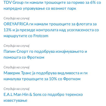
TDV Group ги намали трошоците за гориво за 6% со
напредно управување со возниот парк
Студија на случај
OREYAFRICA ги намали трошоците за флотата за
13% и ја презеде контролата над усогласеноста со
маршрутите со Frotcom
Студија на случај
Папин Спорт го подобрува изнајмувањето и
помошта со Фротком
Студија на случај
Маверик Транс ја подобрува видливоста и ги
намалува трошоците за 10% со Фротком
Студија на случај
E.A.L Man Hin & Sons со подобро теренско
известување