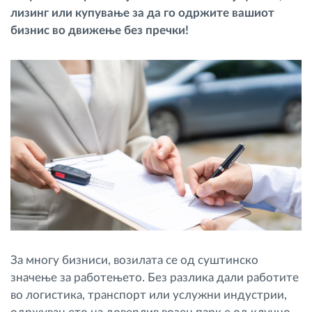
лизинг или купување за да го одржите вашиот
Управување со горивото
бизнис во движење без пречки!
Планирање и следење на рутите
Автоматска идентификација на возачите
Откријте ги сите можности
Како ја решаваме
Калкулатор за заштеди
За многу бизниси, возилата се од суштинско
значење за работењето. Без разлика дали работите
во логистика, транспорт или услужни индустрии,