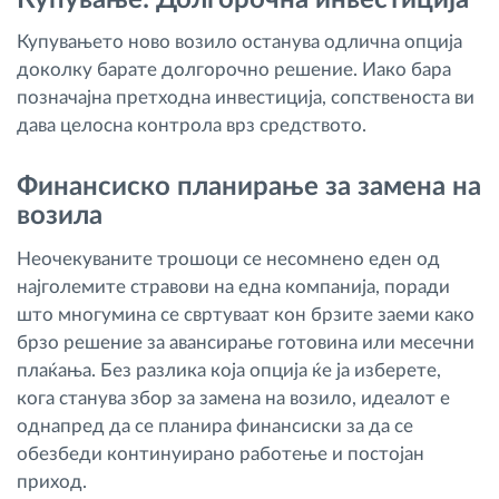
Купувањето ново возило останува одлична опција
доколку барате долгорочно решение. Иако бара
позначајна претходна инвестиција, сопственоста ви
дава целосна контрола врз средството.
Финансиско планирање за замена на
возила
Неочекуваните трошоци се несомнено еден од
најголемите стравови на една компанија, поради
што многумина се свртуваат кон брзите заеми како
брзо решение за авансирање готовина или месечни
плаќања. Без разлика која опција ќе ја изберете,
кога станува збор за замена на возило, идеалот е
однапред да се планира финансиски за да се
обезбеди континуирано работење и постојан
приход.