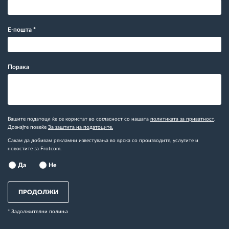
Е-пошта
*
Порака
Вашите податоци ќе се користат во согласност со нашата
политиката за приватност
.
Дознајте повеќе
За заштита на податоците.
Сакам да добивам рекламни известувања во врска со производите, услугите и
новостите за Frotcom.
Да
Не
ПРОДОЛЖИ
* Задолжителни полиња