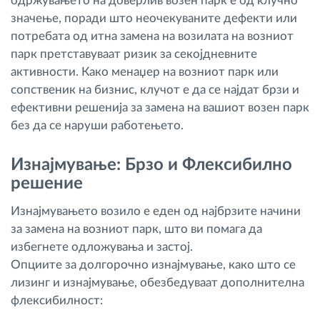
одржувањето на доверлив возен парк е од клучно
значење, поради што неочекуваните дефекти или
потребата од итна замена на возилата на возниот
парк претставуваат ризик за секојдневните
активности. Како менаџер на возниот парк или
сопственик на бизнис, клучот е да се најдат брзи и
ефективни решенија за замена на вашиот возен парк
без да се наруши работењето.
Изнајмување: Брзо и Флексибилно
решение
Изнајмувањето возило е еден од најбрзите начини
за замена на возниот парк, што ви помага да
избегнете одложувања и застој.
Опциите за долгорочно изнајмување, како што се
лизинг и изнајмување, обезбедуваат дополнителна
флексибилност: