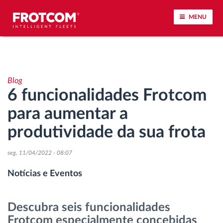
MENU
Localização de veículos e monitoramento de
sensores
Blog
6 funcionalidades Frotcom
Análise do estilo de condução
para aumentar a
Identificação automática de condutores
produtividade da sua frota
Gestão de tarefas
seg, 11/04/2022 - 08:07
Notícias e Eventos
Download remoto de tacógrafo
Descubra seis funcionalidades
Controle de acesso
Frotcom especialmente concebidas