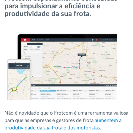
para impulsionar a eficiência e
Gestão de Combustível
produtividade da sua frota.
Planejamento e monitoração de rotas
Identificação automática de condutores
Ver todas as funcionalidades
Como resolvemos cada necessidade da
atividade da frota
Calculadora de benefícios
Não é novidade que o Frotcom é uma ferramenta valiosa
para que as empresas e gestores de frota
aumentem a
produtividade da sua frota e dos motoristas
.