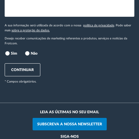
A sua informação será utilizada de acordo com a nossa
política de privacidade
. Pode saber
mais
sobre a proteção de dados.
Desejo receber comunicações de marketing referentes a produtos, serviços e notícias da
Frotcom.
Sim
Não
CONTINUAR
* Campos obrigatórios.
LEIA AS ÚLTIMAS NO SEU EMAIL
SUBSCREVA A NOSSA NEWSLETTER
SIGA-NOS