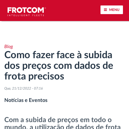
MENU
Localização de veículos e monitorização de
sensores
Blog
Como fazer face à subida
Análise do estilo de condução
dos preços com dados de
Monitorização dos tempos de condução
frota precisos
Gestão de tarefas
Qua, 21/12/2022 - 07:16
Notícias e Eventos
Descarga remota de tacógrafo
Com a subida de preços em todo o
Controlo de acesso
mundo, a utilização de dados de frota