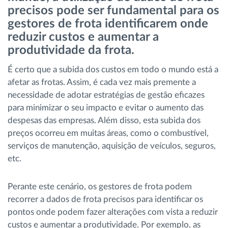
precisos pode ser fundamental para os
Gestão de Combustível
gestores de frota identificarem onde
reduzir custos e aumentar a
Planeamento e monitorização de rotas
produtividade da frota.
Identificação automática de condutores
É certo que a subida dos custos em todo o mundo está a
afetar as frotas. Assim, é cada vez mais premente a
necessidade de adotar estratégias de gestão eficazes
Ver todas as funcionalidades
para minimizar o seu impacto e evitar o aumento das
despesas das empresas. Além disso, esta subida dos
preços ocorreu em muitas áreas, como o combustível,
serviços de manutenção, aquisição de veículos, seguros,
Como resolvemos cada necessidade da
etc.
atividade da frota
Perante este cenário, os gestores de frota podem
Calculadora de Benefícios
recorrer a dados de frota precisos para identificar os
pontos onde podem fazer alterações com vista a reduzir
custos e aumentar a produtividade. Por exemplo, as