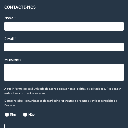
CONTACTE-NOS
Nome
*
E-mail
*
Mensagem
A sua informação será utilizada de acordo com a nossa
política de privacidade
. Pode saber
mais
sobre a proteção de dados.
Desejo receber comunicações de marketing referentes a produtos, serviços e notícias da
Frotcom.
Sim
Não