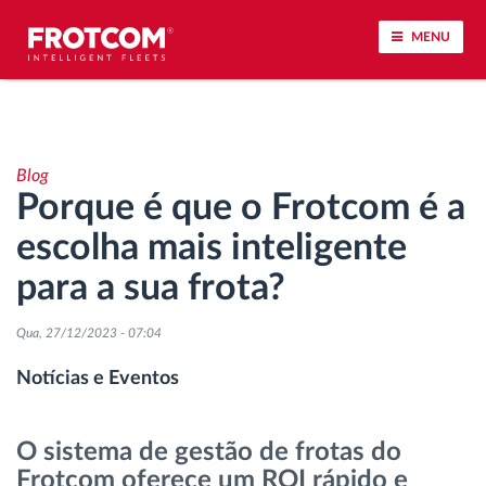
MENU
Localização de veículos e monitorização de
sensores
Blog
Porque é que o Frotcom é a
Análise do estilo de condução
escolha mais inteligente
Monitorização dos tempos de condução
para a sua frota?
Gestão de tarefas
Qua, 27/12/2023 - 07:04
Notícias e Eventos
Descarga remota de tacógrafo
O sistema de gestão de frotas do
Controlo de acesso
Frotcom oferece um ROI rápido e