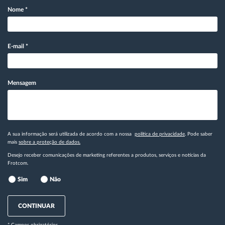
Nome
*
E-mail
*
Mensagem
A sua informação será utilizada de acordo com a nossa
política de privacidade
. Pode saber
mais
sobre a proteção de dados.
Desejo receber comunicações de marketing referentes a produtos, serviços e notícias da
Frotcom.
Sim
Não
CONTINUAR
* Campos obrigatórios.