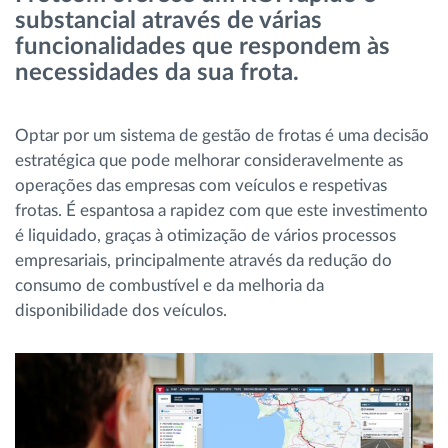
substancial através de várias
Gestão de Combustível
funcionalidades que respondem às
necessidades da sua frota.
Planeamento e monitorização de rotas
Identificação automática de condutores
Optar por um sistema de gestão de frotas é uma decisão
estratégica que pode melhorar consideravelmente as
operações das empresas com veículos e respetivas
Ver todas as funcionalidades
frotas. É espantosa a rapidez com que este investimento
é liquidado, graças à otimização de vários processos
empresariais, principalmente através da redução do
consumo de combustível e da melhoria da
Como resolvemos cada necessidade da
disponibilidade dos veículos.
atividade da frota
Calculadora de Benefícios