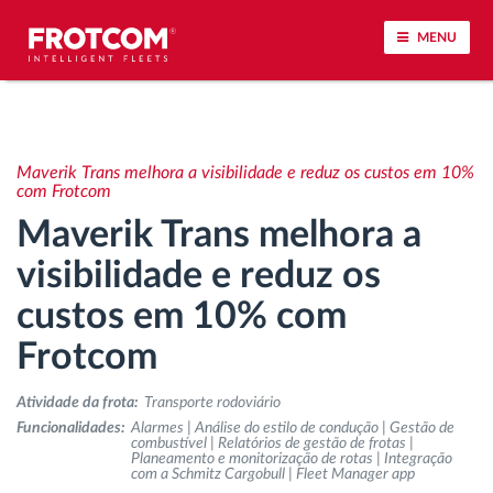
MENU
Localização de veículos e monitorização de
sensores
Maverik Trans melhora a visibilidade e reduz os custos em 10%
com Frotcom
Análise do estilo de condução
Maverik Trans melhora a
visibilidade e reduz os
Monitorização dos tempos de condução
custos em 10% com
Gestão de tarefas
Frotcom
Descarga remota de tacógrafo
Atividade da frota:
Transporte rodoviário
Funcionalidades:
Alarmes | Análise do estilo de condução | Gestão de
combustível | Relatórios de gestão de frotas |
Controlo de acesso
Planeamento e monitorização de rotas | Integração
com a Schmitz Cargobull | Fleet Manager app