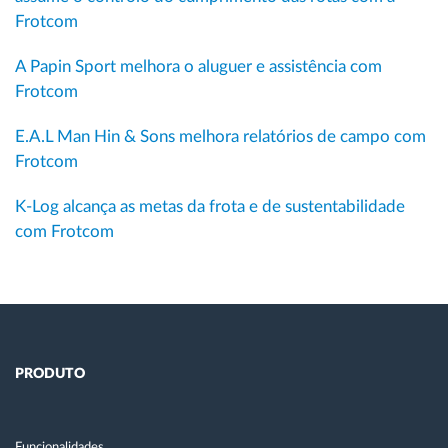
Frotcom
A Papin Sport melhora o aluguer e assistência com
Frotcom
E.A.L Man Hin & Sons melhora relatórios de campo com
Frotcom
K-Log alcança as metas da frota e de sustentabilidade
com Frotcom
PRODUTO
Funcionalidades