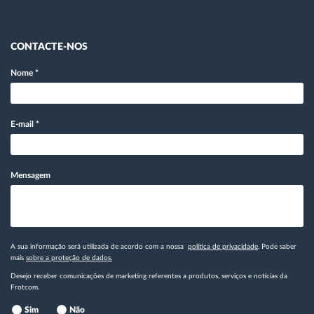
CONTACTE-NOS
Nome
*
E-mail
*
Mensagem
A sua informação será utilizada de acordo com a nossa
política de privacidade
. Pode saber
mais
sobre a proteção de dados.
Desejo receber comunicações de marketing referentes a produtos, serviços e notícias da
Frotcom.
Sim
Não